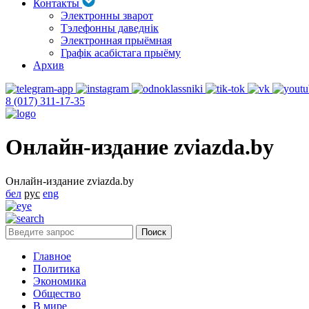
Контакты
Электронны зварот
Тэлефонны даведнік
Электронная прыёмная
Графік асабістага прыёму
Архив
8 (017) 311-17-35
Онлайн-издание zviazda.by
Онлайн-издание zviazda.by
бел
рус
eng
Главное
Политика
Экономика
Общество
В мире