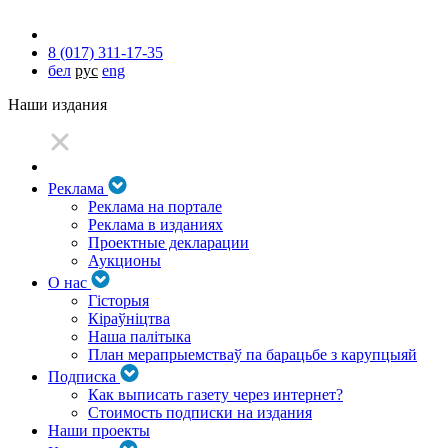
8 (017) 311-17-35
бел
рус
eng
Наши издания
Реклама
Реклама на портале
Реклама в изданиях
Проектные декларации
Аукционы
О нас
Гісторыя
Кіраўніцтва
Наша палітыка
План мерапрыемстваў па барацьбе з карупцыяй
Подписка
Как выписать газету через интернет?
Стоимость подписки на издания
Наши проекты