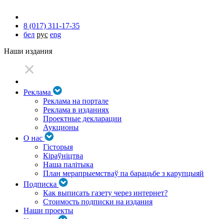
8 (017) 311-17-35
бел
рус
eng
Наши издания
Реклама
Реклама на портале
Реклама в изданиях
Проектные декларации
Аукционы
О нас
Гісторыя
Кіраўніцтва
Наша палітыка
План мерапрыемстваў па барацьбе з карупцыяй
Подписка
Как выписать газету через интернет?
Стоимость подписки на издания
Наши проекты