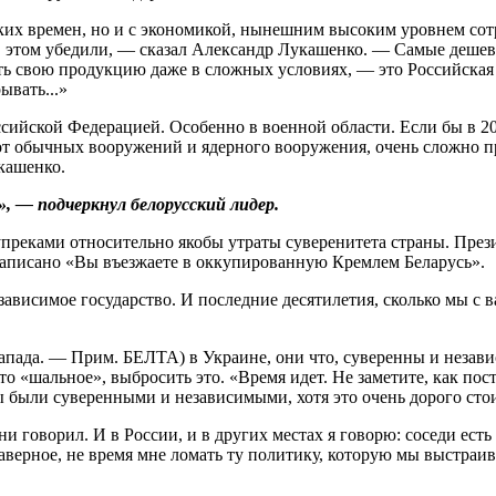
ских времен, но и с экономикой, нынешним высоким уровнем сот
 в этом убедили, — сказал Александр Лукашенко. — Самые дешев
ть свою продукцию даже в сложных условиях, — это Российская
ывать...»
сийской Федерацией. Особенно в военной области. Если бы в 20
 от обычных вооружений и ядерного вооружения, очень сложно пр
укашенко.
, — подчеркнул белорусский лидер.
 упреками относительно якобы утраты суверенитета страны. Пре
 написано «Вы въезжаете в оккупированную Кремлем Беларусь».
ависимое государство. И последние десятилетия, сколько мы с в
(Запада. — Прим. БЕЛТА) в Украине, они что, суверенны и неза
-то «шальное», выбросить это. «Время идет. Не заметите, как поста
мы были суверенными и независимыми, хотя это очень дорого сто
и говорил. И в России, и в других местах я говорю: соседи есть с
верное, не время мне ломать ту политику, которую мы выстраивал