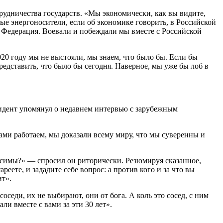
рудничества государств. «Мы экономически, как вы видите,
ые энергоносители, если об экономике говорить, в Российской
 Федерация. Воевали и побеждали мы вместе с Российской
20 году мы не выстояли, мы знаем, что было бы. Если бы
едставить, что было бы сегодня. Наверное, мы уже бы лоб в
зидент упомянул о недавнем интервью с зарубежным
ами работаем, мы доказали всему миру, что мы суверенны и
висимы?» — спросил он риторически. Резюмируя сказанное,
реете, и зададите себе вопрос: а против кого и за что вы
ит».
оседи, их не выбирают, они от бога. А коль это сосед, с ним
и вместе с вами за эти 30 лет».