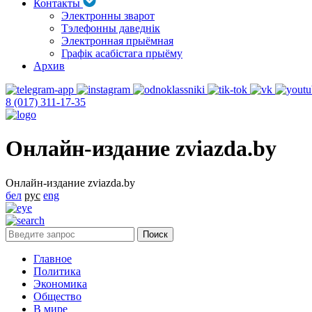
Контакты
Электронны зварот
Тэлефонны даведнік
Электронная прыёмная
Графік асабістага прыёму
Архив
8 (017) 311-17-35
Онлайн-издание zviazda.by
Онлайн-издание zviazda.by
бел
рус
eng
Главное
Политика
Экономика
Общество
В мире