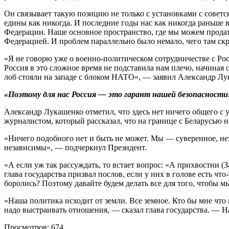
Он связывает такую позицию не только с установками с совет
едины как никогда. И последние годы нас как никогда раньше
Федерации. Наше основное пространство, где мы можем прода
Федерацией. И проблем параллельно было немало, чего там скр
«Я не говорю уже о военно-политическом сотрудничестве с Рос
Россия в это сложное время не подставила нам плечо, начиная
лоб стояли на западе с блоком НАТО», — заявил Александр Л
«Поэтому для нас Россия — это гарант нашей безопасности»
Александр Лукашенко отметил, что здесь нет ничего общего с
журналистом, который рассказал, что на границе с Беларусью
«Ничего подобного нет и быть не может. Мы — суверенное, нез
независимы», — подчеркнул Президент.
«А если уж так рассуждать, то встает вопрос: «А прихвостни 
глава государства призвал послов, если у них в голове есть что
боролись? Поэтому давайте будем делать все для того, чтобы 
«Наша политика исходит от земли. Все земное. Кто бы мне что н
надо выстраивать отношения, — сказал глава государства. — На
Просмотров: 674