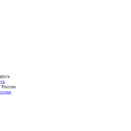
усь
России