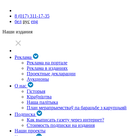
8 (017) 311-17-35
бел
рус
eng
Наши издания
Реклама
Реклама на портале
Реклама в изданиях
Проектные декларации
Аукционы
О нас
Гісторыя
Кіраўніцтва
Наша палітыка
План мерапрыемстваў па барацьбе з карупцыяй
Подписка
Как выписать газету через интернет?
Стоимость подписки на издания
Наши проекты