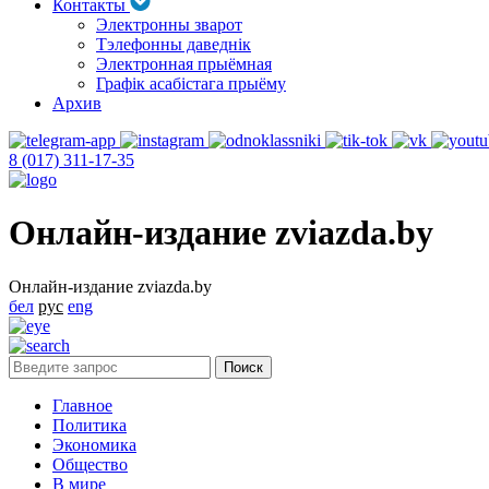
Контакты
Электронны зварот
Тэлефонны даведнік
Электронная прыёмная
Графік асабістага прыёму
Архив
8 (017) 311-17-35
Онлайн-издание zviazda.by
Онлайн-издание zviazda.by
бел
рус
eng
Главное
Политика
Экономика
Общество
В мире