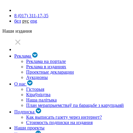
8 (017) 311-17-35
бел
рус
eng
Наши издания
Реклама
Реклама на портале
Реклама в изданиях
Проектные декларации
Аукционы
О нас
Гісторыя
Кіраўніцтва
Наша палітыка
План мерапрыемстваў па барацьбе з карупцыяй
Подписка
Как выписать газету через интернет?
Стоимость подписки на издания
Наши проекты