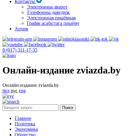
Контакты
Электронны зварот
Тэлефонны даведнік
Электронная прыёмная
Графік асабістага прыёму
Архив
8 (017) 311-17-35
Онлайн-издание zviazda.by
Онлайн-издание zviazda.by
бел
рус
eng
Главное
Политика
Экономика
Общество