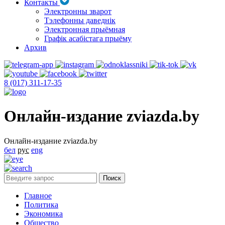
Контакты
Электронны зварот
Тэлефонны даведнік
Электронная прыёмная
Графік асабістага прыёму
Архив
8 (017) 311-17-35
Онлайн-издание zviazda.by
Онлайн-издание zviazda.by
бел
рус
eng
Главное
Политика
Экономика
Общество