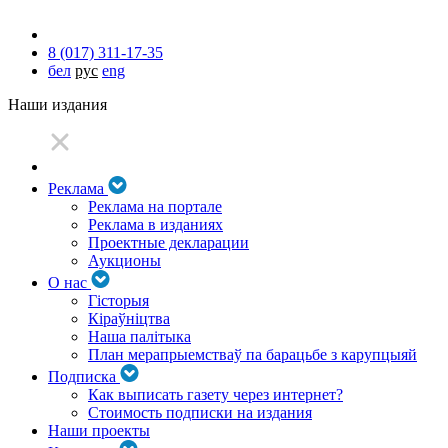
8 (017) 311-17-35
бел
рус
eng
Наши издания
Реклама
Реклама на портале
Реклама в изданиях
Проектные декларации
Аукционы
О нас
Гісторыя
Кіраўніцтва
Наша палітыка
План мерапрыемстваў па барацьбе з карупцыяй
Подписка
Как выписать газету через интернет?
Стоимость подписки на издания
Наши проекты