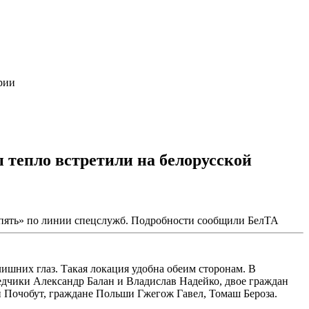
рии
 тепло встретили на белорусской
а пять» по линии спецслужб. Подробности сообщили БелТА
лишних глаз. Такая локация удобна обеим сторонам. В
едчики Александр Балан и Владислав Надейко, двое граждан
 Почобут, граждане Польши Гжегож Гавел, Томаш Бероза.