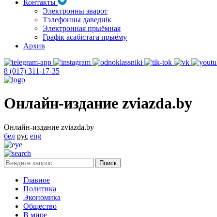
Контакты
Электронны зварот
Тэлефонны даведнік
Электронная прыёмная
Графік асабістага прыёму
Архив
8 (017) 311-17-35
Онлайн-издание zviazda.by
Онлайн-издание zviazda.by
бел
рус
eng
Главное
Политика
Экономика
Общество
В мире