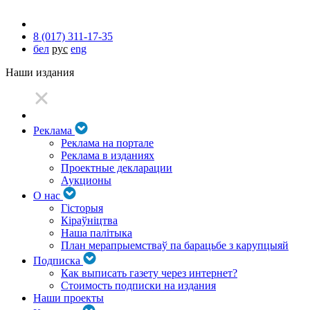
8 (017) 311-17-35
бел
рус
eng
Наши издания
Реклама
Реклама на портале
Реклама в изданиях
Проектные декларации
Аукционы
О нас
Гісторыя
Кіраўніцтва
Наша палітыка
План мерапрыемстваў па барацьбе з карупцыяй
Подписка
Как выписать газету через интернет?
Стоимость подписки на издания
Наши проекты