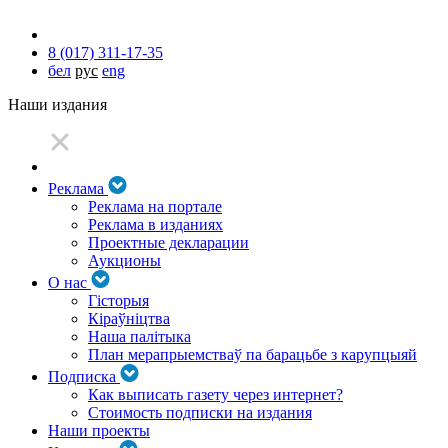
8 (017) 311-17-35
бел
рус
eng
Наши издания
Реклама
Реклама на портале
Реклама в изданиях
Проектные декларации
Аукционы
О нас
Гісторыя
Кіраўніцтва
Наша палітыка
План мерапрыемстваў па барацьбе з карупцыяй
Подписка
Как выписать газету через интернет?
Стоимость подписки на издания
Наши проекты