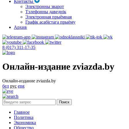
Контакты
Электронны зварот
Тэлефонны даведнік
Электронная прыёмная
Графік асабістага прыёму
Архив
8 (017) 311-17-35
Онлайн-издание zviazda.by
Онлайн-издание zviazda.by
бел
рус
eng
Главное
Политика
Экономика
Общество