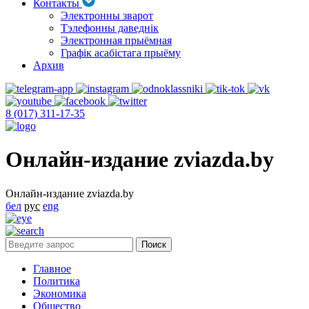
Контакты
Электронны зварот
Тэлефонны даведнік
Электронная прыёмная
Графік асабістага прыёму
Архив
8 (017) 311-17-35
Онлайн-издание zviazda.by
Онлайн-издание zviazda.by
бел
рус
eng
Главное
Политика
Экономика
Общество