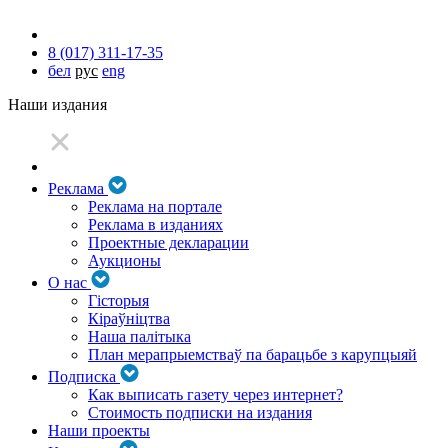
8 (017) 311-17-35
бел
рус
eng
Наши издания
Реклама
Реклама на портале
Реклама в изданиях
Проектные декларации
Аукционы
О нас
Гісторыя
Кіраўніцтва
Наша палітыка
План мерапрыемстваў па барацьбе з карупцыяй
Подписка
Как выписать газету через интернет?
Стоимость подписки на издания
Наши проекты