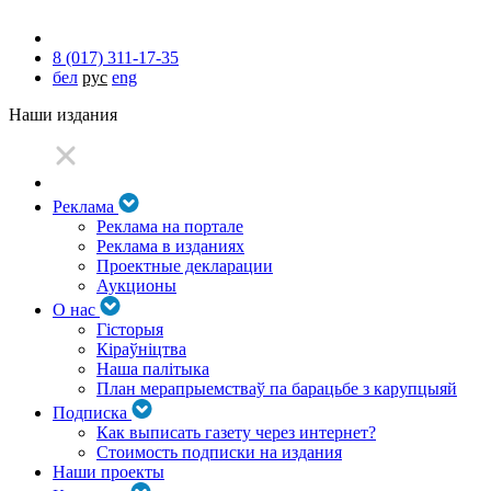
8 (017) 311-17-35
бел
рус
eng
Наши издания
Реклама
Реклама на портале
Реклама в изданиях
Проектные декларации
Аукционы
О нас
Гісторыя
Кіраўніцтва
Наша палітыка
План мерапрыемстваў па барацьбе з карупцыяй
Подписка
Как выписать газету через интернет?
Стоимость подписки на издания
Наши проекты