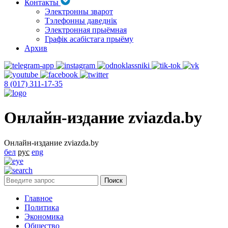
Контакты
Электронны зварот
Тэлефонны даведнік
Электронная прыёмная
Графік асабістага прыёму
Архив
8 (017) 311-17-35
Онлайн-издание zviazda.by
Онлайн-издание zviazda.by
бел
рус
eng
Главное
Политика
Экономика
Общество