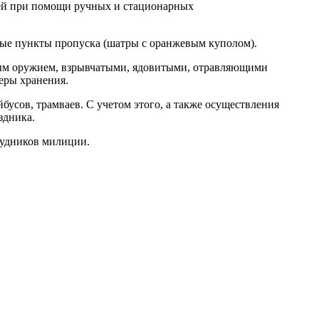
щей при помощи ручных и стационарных
ные пункты пропуска (шатры с оранжевым куполом).
ным оружием, взрывчатыми, ядовитыми, отравляющими
еры хранения.
усов, трамваев. С учетом этого, а также осуществления
здника.
рудников милиции.