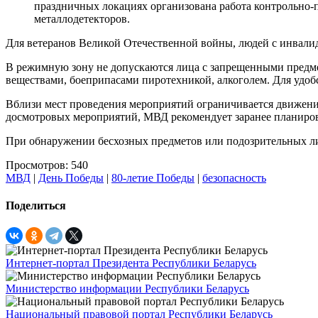
праздничных локациях организована работа контрольно
металлодетекторов.
Для ветеранов Великой Отечественной войны, людей с инвали
В режимную зону не допускаются лица с запрещенными предме
веществами, боеприпасами пиротехникой, алкоголем. Для удоб
Вблизи мест проведения мероприятий ограничивается движение
досмотровых мероприятий, МВД рекомендует заранее планирова
При обнаружении бесхозных предметов или подозрительных л
Просмотров: 540
МВД
|
День Победы
|
80-летие Победы
|
безопасность
Поделиться
Интернет-портал Президента Республики Беларусь
Министерство информации Республики Беларусь
Национальный правовой портал Республики Беларусь