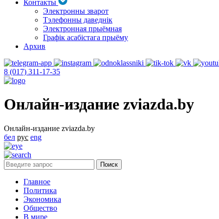
Контакты
Электронны зварот
Тэлефонны даведнік
Электронная прыёмная
Графік асабістага прыёму
Архив
8 (017) 311-17-35
Онлайн-издание zviazda.by
Онлайн-издание zviazda.by
бел
рус
eng
Главное
Политика
Экономика
Общество
В мире