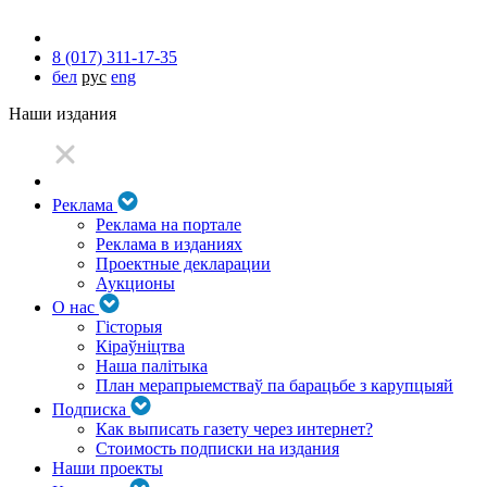
8 (017) 311-17-35
бел
рус
eng
Наши издания
Реклама
Реклама на портале
Реклама в изданиях
Проектные декларации
Аукционы
О нас
Гісторыя
Кіраўніцтва
Наша палітыка
План мерапрыемстваў па барацьбе з карупцыяй
Подписка
Как выписать газету через интернет?
Стоимость подписки на издания
Наши проекты