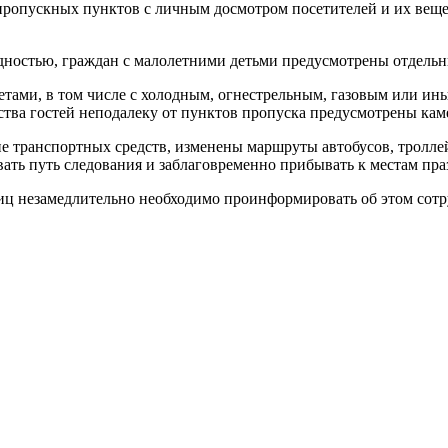
-пропускных пунктов с личным досмотром посетителей и их ве
дностью, граждан с малолетними детьми предусмотрены отдель
тами, в том числе с холодным, огнестрельным, газовым или и
ства гостей неподалеку от пунктов пропуска предусмотрены кам
 транспортных средств, изменены маршруты автобусов, троллейб
ть путь следования и заблаговременно прибывать к местам пра
иц незамедлительно необходимо проинформировать об этом сот