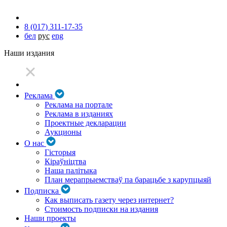
8 (017) 311-17-35
бел
рус
eng
Наши издания
Реклама
Реклама на портале
Реклама в изданиях
Проектные декларации
Аукционы
О нас
Гісторыя
Кіраўніцтва
Наша палітыка
План мерапрыемстваў па барацьбе з карупцыяй
Подписка
Как выписать газету через интернет?
Стоимость подписки на издания
Наши проекты