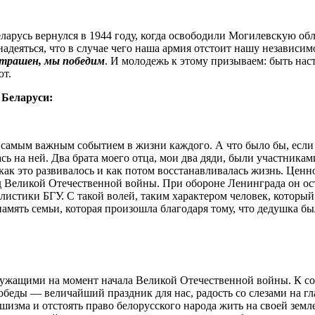
еларусь вернулся в 1944 году, когда освободили Могилевскую обл
 надеяться, что в случае чего наша армия отстоит нашу независи
страшен, мы победим
. И молодежь к этому призываем: быть на
ют.
 Беларуси:
самым важным событием в жизни каждого. А что было бы, если б
ь на ней. Два брата моего отца, мои два дяди, были участника
как это развивалось и как потом восстанавливалась жизнь. Ценно
 Великой Отечественной войны. При обороне Ленинграда он оста
стики БГУ. С такой волей, таким характером человек, который 
память семьи, которая произошла благодаря тому, что дедушка бы
ащими на момент начала Великой Отечественной войны. К сожа
беды — величайший праздник для нас, радость со слезами на гла
ашизма и отстоять право белорусского народа жить на своей зем