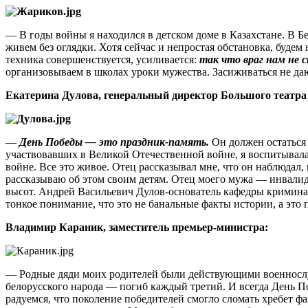
— В годы войны я находился в детском доме в Казахстане. В Б
живем без оглядки. Хотя сейчас и непростая обстановка, будем
техника совершенствуется, усиливается:
так что враг нам не 
организовываем в школах уроки мужества. Засиживаться не да
Екатерина Дулова, генеральный директор Большого театра
—
День Победы — это праздник-память.
Он должен остаться 
участвовавших в Великой Отечественной войне, я воспитывалас
войне. Все это живое. Отец рассказывал мне, что он наблюдал, 
рассказываю об этом своим детям. Отец моего мужа — инвалид
высот. Андрей Васильевич Дулов-основатель кафедры криминали
тонкое понимание, что это не банальные факты истории, а это 
Владимир Караник, заместитель премьер-министра:
— Родные дяди моих родителей были действующими военнослуж
белорусского народа — погиб каждый третий. И всегда День По
радуемся, что поколение победителей смогло сломать хребет ф