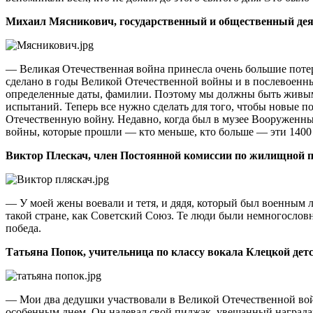
Михаил Мясникович, государственный и общественный деят
— Великая Отечественная война принесла очень большие потери:
сделано в годы Великой Отечественной войны и в послевоенны
определенные даты, фамилии. Поэтому мы должны быть живым п
испытаний. Теперь все нужно сделать для того, чтобы новые 
Отечественную войну. Недавно, когда был в музее Вооруженны
войны, которые прошли — кто меньше, кто больше — эти 1400
Виктор Плескач, член Постоянной комиссии по жилищной по
— У моей жены воевали и тетя, и дядя, который был военным л
такой стране, как Советский Союз. Те люди были немногословн
победа.
Татьяна Попок, учительница по классу вокала Клецкой дет
— Мои два дедушки участвовали в Великой Отечественной войне
особенным днем. Он надевал свой пиджак, увешанный наградами