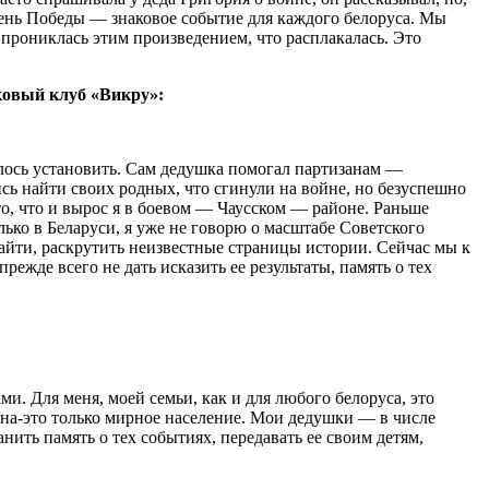
День Победы — знаковое событие для каждого белоруса. Мы
прониклась этим произведением, что расплакалась. Это
ковый клуб «Викру»:
алось установить. Сам дедушка помогал партизанам —
сь найти своих родных, что сгинули на войне, но безуспешно
то, что и вырос я в боевом — Чаусском — районе. Раньше
лько в Беларуси, я уже не говорю о масштабе Советского
айти, раскрутить неизвестные страницы истории. Сейчас мы к
ежде всего не дать исказить ее результаты, память о тех
. Для меня, моей семьи, как и для любого белоруса, это
иона-это только мирное население. Мои дедушки — в числе
нить память о тех событиях, передавать ее своим детям,