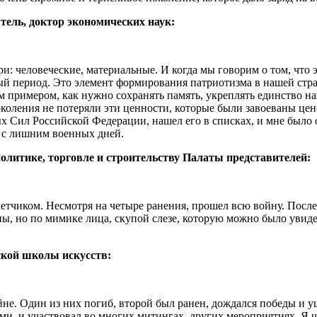
ель, доктор экономических наук:
 человеческие, материальные. И когда мы говорим о том, что эт
й период. Это элемент формирования патриотизма в нашей стран
римером, как нужно сохранять память, укреплять единство нац
поколения не потеряли эти ценности, которые были завоеваны 
х Сил Российской Федерации, нашел его в списках, и мне было
 с лишним военных дней.
литике, торговле и строительству Палаты представителей:
етчиком. Несмотря на четыре ранения, прошел всю войну. После
ы, но по мимике лица, скупой слезе, которую можно было увидет
ской школы искусств:
. Один из них погиб, второй был ранен, дождался победы и уше
, и участвовал во многих митингах, других мероприятиях. Я час