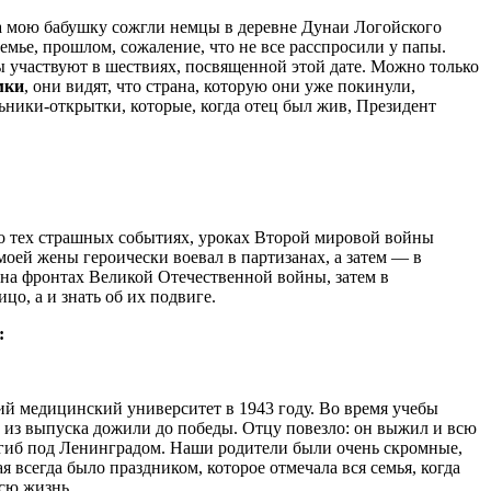
гда мою бабушку сожгли немцы в деревне Дунаи Логойского
емье, прошлом, сожаление, что не все расспросили у папы.
вцы участвуют в шествиях, посвященной этой дате. Можно только
мки
, они видят, что страна, которую они уже покинули,
ьники-открытки, которые, когда отец был жив, Президент
ь о тех страшных событиях, уроках Второй мировой войны
оей жены героически воевал в партизанах, а затем — в
 на фронтах Великой Отечественной войны, затем в
цо, а и знать об их подвиге.
:
 медицинский университет в 1943 году. Во время учебы
т из выпуска дожили до победы. Отцу повезло: он выжил и всю
огиб под Ленинградом. Наши родители были очень скромные,
я всегда было праздником, которое отмечала вся семья, когда
всю жизнь.