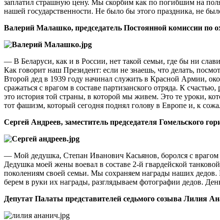
заплатил страшную цену. Мы скорбим как по погибшим на пол
нашей государственности. Не было бы этого праздника, не бы
Валерий Малашко, председатель Постоянной комиссии по ох
— В Беларуси, как и в России, нет такой семьи, где бы ни слав
Как говорит наш Президент: если не знаешь, что делать, посм
Второй дед в 1939 году начинал служить в Красной Армии, ок
сражаться с врагом в составе партизанского отряда. К счастью,
это история той страны, в которой мы живем. Это те уроки, ко
тот фашизм, который сегодня поднял голову в Европе и, к сож
Сергей Андреев, заместитель председателя Гомельского гор
— Мой дедушка, Степан Иванович Касьянов, боролся с врагом 
Дедушка моей жены воевал в составе 2-й гвардейской танково
поколениям своей семьи. Мы сохраняем награды наших дедов. 
берем в руки их награды, разглядываем фотографии дедов. Д
Депутат Палаты представителей седьмого созыва Лилия Ан