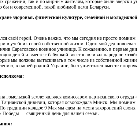
ях сражений, так и по мирным жителям, которые были зверски
ло бы и современной, такой любимой нами Беларуси.
ране здоровья, физической культуре, семейной и молодежно
ился свой герой. Очень важно, что мы сегодня не просто помним 
отри в учебник своей собственной жизни. Один мой дед повоевал
ончив Саратовское военное училище. К сожалению, в первые дни
 родил детей и вместе с бабушкой восстанавливал народное хозяй
торые мы должны вытаскивать в том числе из собственной жизни,
алению, в нашей родной Украине, был уничтожен вместе с корня
исполкома:
на гомельской земле: являлся комиссаром партизанского отряда
й Тацианской дивизии, которая освобождала Минск. Мы помним 
По традиции каждое 9 Мая мы едем на места захоронений своих 
ень Победы — священный день для нашей семьи.
анич: