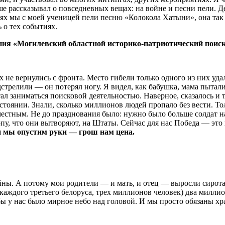
ше рассказывал о повседневных вещах: на войне и песни пели. 
ях мы с моей ученицей пели песню «Колокола Хатыни», она так 
 о тех событиях.
ния «Могилевский областной историко-патриотический поис
 не вернулись с фронта. Место гибели только одного из них уд
трелили — он потерял ногу. Я видел, как бабушка, мама пытали
ал заниматься поисковой деятельностью. Наверное, сказалось и 
стоянии. Знали, сколько миллионов людей пропало без вести. То
естным. Не до празднования было: нужно было больше солдат н
, что они вытворяют, на Штаты. Сейчас для нас Победа — это пр
ли мы опустим руки — грош нам цена.
ы. А потому мои родители — и мать, и отец — выросли сиротами
 (каждого третьего белоруса, трех миллионов человек) два милл
бы у нас было мирное небо над головой. И мы просто обязаны хра