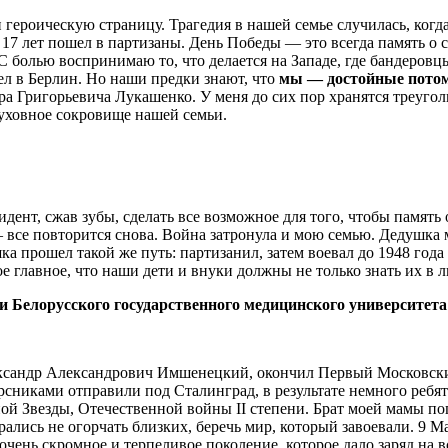
и героическую страницу. Трагедия в нашей семье случилась, ко
 17 лет пошел в партизаны. День Победы — это всегда память о с
. С болью воспринимаю то, что делается на Западе, где бандеро
шел в Берлин. Но наши предки знают, что
мы — достойные пото
а Григорьевича Лукашенко. У меня до сих пор хранятся треугол
уховное сокровище нашей семьи.
идент, сжав зубы, сделать все возможное для того, чтобы памят
все повторится снова. Война затронула и мою семью. Дедушка м
 прошел такой же путь: партизанил, затем воевал до 1948 года
 главное, что наши дети и внуки должны не только знать их в ли
Белорусского государственного медицинского университета
ксандр Александрович Имшенецкий, окончил Первый Московский
урсниками отправили под Сталинград, в результате немного ребя
ой Звезды, Отечественной войны ΙΙ степени. Брат моей мамы п
ались не огорчать близких, беречь мир, который завоевали. 9 Ма
 очень скромное и терпеливое поколение, которое дало заряд на 