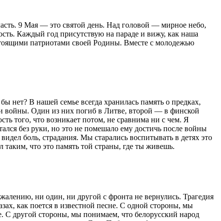
асть. 9 Мая — это святой день. Над головой — мирное небо,
мость. Каждый год присутствую на параде и вижу, как наша
стоящими патриотами своей Родины. Вместе с молодежью
ы нет? В нашей семье всегда хранилась память о предках,
ми войны. Один из них погиб в Литве, второй — в финской
сть того, что возникает потом, не сравнима ни с чем. Я
лся без руки, но это не помешало ему достичь после войны
видел боль, страдания. Мы старались воспитывать в детях это
л таким, что это память той страны, где ты живешь.
лению, ни один, ни другой с фронта не вернулись. Трагедия
зах, как поется в известной песне. С одной стороны, мы
ле. С другой стороны, мы понимаем, что белорусский народ