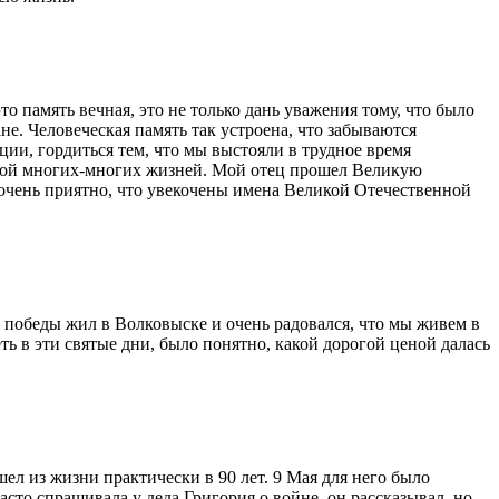
о память вечная, это не только дань уважения тому, что было
е. Человеческая память так устроена, что забываются
ии, гордиться тем, что мы выстояли в трудное время
ценой многих-многих жизней. Мой отец прошел Великую
 очень приятно, что увекочены имена Великой Отечественной
 победы жил в Волковыске и очень радовался, что мы живем в
ь в эти святые дни, было понятно, какой дорогой ценой далась
л из жизни практически в 90 лет. 9 Мая для него было
то спрашивала у деда Григория о войне, он рассказывал, но,