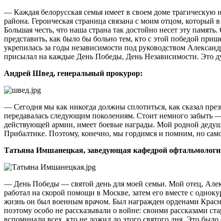
— Каждая белорусская семья имеет в своем доме трагическую 
района. Героическая страница связана с моим отцом, который в
Большая честь, что наша страна так достойно несет эту память
представить, как было бы больно тем, кто с этой победой при
укрепилась за годы независимости под руководством Александр
присылал на каждые День Победы, День Независимости. Это д
Андрей Швед, генеральный прокурор:
— Сегодня мы как никогда должны сплотиться, как сказал през
передавалась следующим поколениям. Стоит немного забыть — 
действующей армии, имеет боевые награды. Мой родной дедушка
Прибалтике. Поэтому, конечно, мы гордимся и помним, но самое
Татьяна Имшанецкая, заведующая кафедрой офтальмологии 
— День Победы — святой день для моей семьи. Мой отец, Але
работал на скорой помощи в Москве, затем его вместе с однок
жизнь он был военным врачом. Был награжден орденами Красн
поэтому особо не рассказывали о войне: своими рассказами стар
вспоминали всех, кто не дожил до этого святого дня. Это было