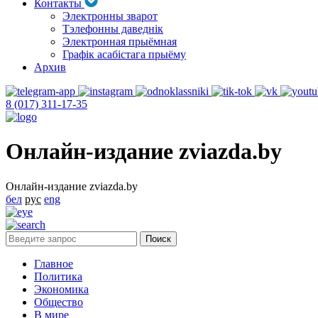
Контакты
Электронны зварот
Тэлефонны даведнік
Электронная прыёмная
Графік асабістага прыёму
Архив
8 (017) 311-17-35
Онлайн-издание zviazda.by
Онлайн-издание zviazda.by
бел
рус
eng
Главное
Политика
Экономика
Общество
В мире