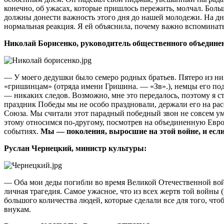
конечно, об ужасах, которые пришлось пережить, молчал. Боль
должны донести важность этого дня до нашей молодежи. На дн
нормальная реакция. Я ей объяснила, почему важно вспоминать
Николай Борисенко, руководитель общественного объедине
— У моего дедушки было семеро родных братьев. Пятеро из них
«гришинцам» (отряда имени Гришина. — «Зв».), немцы его подс
— никаких следов. Возможно, мне это передалось, поэтому я ст
праздник Победы мы не особо праздновали, держали его на рас
Союза. Мы считали этот парадный победный звон не совсем ум
этому относимся по-другому, посмотрев на объединенную Европу
событиях.
Мы —
поколения, выросшие на этой войне, и ес
Руслан Чернецкий, министр культуры:
— Оба мои деды погибли во время Великой Отечественной войн
личная трагедия. Самое ужасное, что из всех жертв той войны
большого количества людей, которые сделали все для того, что
внукам.