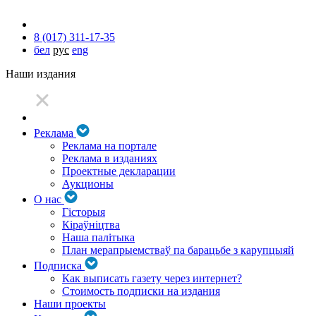
8 (017) 311-17-35
бел
рус
eng
Наши издания
Реклама
Реклама на портале
Реклама в изданиях
Проектные декларации
Аукционы
О нас
Гісторыя
Кіраўніцтва
Наша палітыка
План мерапрыемстваў па барацьбе з карупцыяй
Подписка
Как выписать газету через интернет?
Стоимость подписки на издания
Наши проекты