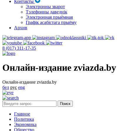
Контакты
Электронны зварот
Тэлефонны даведнік
Электронная прыёмная
Графік асабістага прыёму
Архив
8 (017) 311-17-35
Онлайн-издание zviazda.by
Онлайн-издание zviazda.by
бел
рус
eng
Главное
Политика
Экономика
Общество