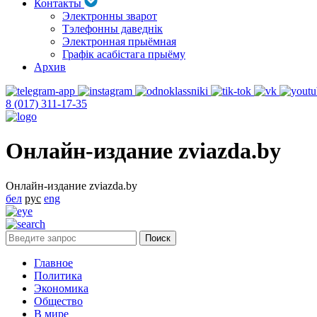
Контакты
Электронны зварот
Тэлефонны даведнік
Электронная прыёмная
Графік асабістага прыёму
Архив
8 (017) 311-17-35
Онлайн-издание zviazda.by
Онлайн-издание zviazda.by
бел
рус
eng
Главное
Политика
Экономика
Общество
В мире