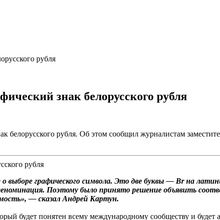
орусского рубля
фический знак белорусского рубля
ак белорусского рубля. Об этом сообщил журналистам заместит
 выборе графического символа. Это две буквы — Br на латини
а деноминация. Поэтому было принято решение объявить соот
имость», — сказал Андрей Картун.
торый будет понятен всему международному сообществу и будет 