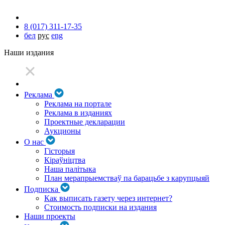
8 (017) 311-17-35
бел
рус
eng
Наши издания
Реклама
Реклама на портале
Реклама в изданиях
Проектные декларации
Аукционы
О нас
Гісторыя
Кіраўніцтва
Наша палітыка
План мерапрыемстваў па барацьбе з карупцыяй
Подписка
Как выписать газету через интернет?
Стоимость подписки на издания
Наши проекты