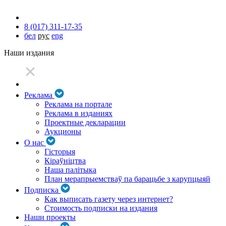
8 (017) 311-17-35
бел
рус
eng
Наши издания
Реклама
Реклама на портале
Реклама в изданиях
Проектные декларации
Аукционы
О нас
Гісторыя
Кіраўніцтва
Наша палітыка
План мерапрыемстваў па барацьбе з карупцыяй
Подписка
Как выписать газету через интернет?
Стоимость подписки на издания
Наши проекты