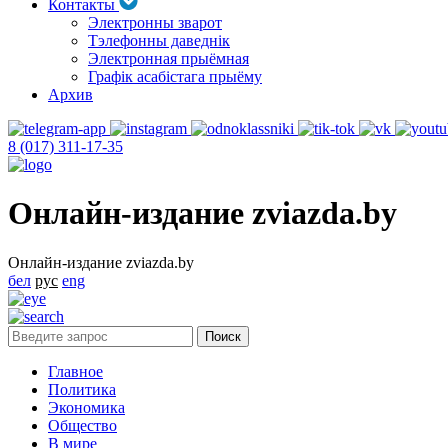
Контакты
Электронны зварот
Тэлефонны даведнік
Электронная прыёмная
Графік асабістага прыёму
Архив
8 (017) 311-17-35
Онлайн-издание zviazda.by
Онлайн-издание zviazda.by
бел
рус
eng
Главное
Политика
Экономика
Общество
В мире