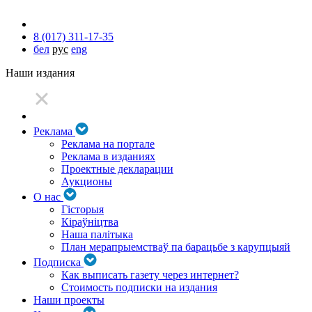
8 (017) 311-17-35
бел
рус
eng
Наши издания
Реклама
Реклама на портале
Реклама в изданиях
Проектные декларации
Аукционы
О нас
Гісторыя
Кіраўніцтва
Наша палітыка
План мерапрыемстваў па барацьбе з карупцыяй
Подписка
Как выписать газету через интернет?
Стоимость подписки на издания
Наши проекты