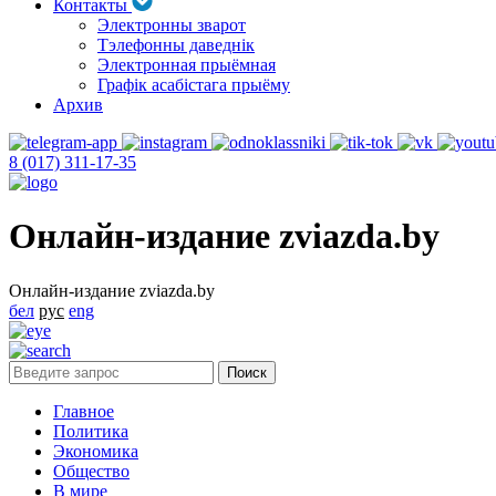
Контакты
Электронны зварот
Тэлефонны даведнік
Электронная прыёмная
Графік асабістага прыёму
Архив
8 (017) 311-17-35
Онлайн-издание zviazda.by
Онлайн-издание zviazda.by
бел
рус
eng
Главное
Политика
Экономика
Общество
В мире