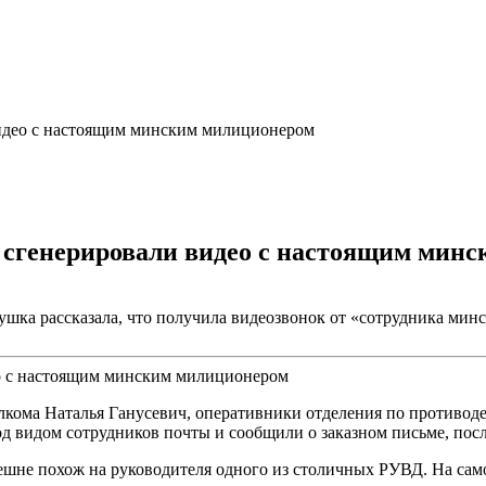
идео с настоящим минским милиционером
сгенерировали видео с настоящим мин
шка рассказала, что получила видеозвонок от «сотрудника мин
ома Наталья Ганусевич, оперативники отделения по противоде
од видом сотрудников почты и сообщили о заказном письме, по
ешне похож на руководителя одного из столичных РУВД. На само