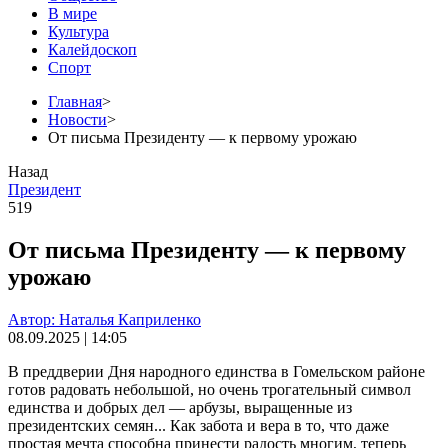
В мире
Культура
Калейдоскоп
Спорт
Главная
>
Новости
>
От письма Президенту — к первому урожаю
Назад
Президент
519
От письма Президенту — к первому
урожаю
Автор: Наталья Каприленко
08.09.2025 | 14:05
В преддверии Дня народного единства в Гомельском районе
готов радовать небольшой, но очень трогательный символ
единства и добрых дел — арбузы, выращенные из
президентских семян... Как забота и вера в то, что даже
простая мечта способна принести радость многим, теперь