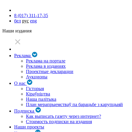
8 (017) 311-17-35
бел
рус
eng
Наши издания
Реклама
Реклама на портале
Реклама в изданиях
Проектные декларации
Аукционы
О нас
Гісторыя
Кіраўніцтва
Наша палітыка
План мерапрыемстваў па барацьбе з карупцыяй
Подписка
Как выписать газету через интернет?
Стоимость подписки на издания
Наши проекты