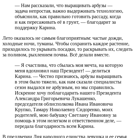
— Нам рассказали, что выращивать арбузы —
задача непростая, важно выдерживать технологию,
объяснили, как правильно готовить рассаду, когда
и как пересаживать её в грунт, — благодарит за
поддержку Карина.
Лето оказалось не самым благоприятным: частые дожди,
холодные ночи, туманы. Чтобы сохранить каждое растение,
приходилось то укрывать посадки, то раскрывать их, следить
за поливом, рыхлением почвы. Всё делали вместе.
— Я счастлива, что сбылась моя мечта, на которую
меня вдохновил наш Президент! — делиться
Карина. — Честно признаюсь, арбузы выращивать
в этом было тяжело, как нам сказали специалисты
сезон выдался не арбузным, но мы справились.
Искренне хочу поблагодарить нашего Президента
Александра Григорьевича Лукашенко,
председателя облисполкома Ивана Ивановича
Крупко, Тамару Николаевну Сидоренко, моих
родителей, мою бабушку Светлану Ивановну за
помощь в этом нелегком и ответственном деле, —
передала благодарность всем Карина.
В преддверии Дня народного единства девушка и ее семья