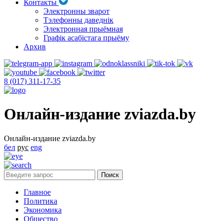
Контакты
Электронны зварот
Тэлефонны даведнік
Электронная прыёмная
Графік асабістага прыёму
Архив
8 (017) 311-17-35
Онлайн-издание zviazda.by
Онлайн-издание zviazda.by
бел
рус
eng
Главное
Политика
Экономика
Общество