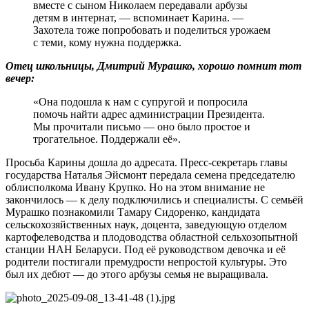
вместе с сыном Николаем передавали арбузы
детям в интернат, — вспоминает Карина. —
Захотела тоже попробовать и поделиться урожаем
с теми, кому нужна поддержка.
Отец школьницы, Дмитрий Мурашко, хорошо помнит тот
вечер:
«Она подошла к нам с супругой и попросила
помочь найти адрес администрации Президента.
Мы прочитали письмо — оно было простое и
трогательное. Поддержали её».
Просьба Карины дошла до адресата. Пресс-секретарь главы
государства Наталья Эйсмонт передала семена председателю
облисполкома Ивану Крупко. Но на этом внимание не
закончилось — к делу подключились и специалисты. С семьёй
Мурашко познакомили Тамару Сидоренко, кандидата
сельскохозяйственных наук, доцента, заведующую отделом
картофелеводства и плодоводства областной сельхозопытной
станции НАН Беларуси. Под её руководством девочка и её
родители постигали премудрости непростой культуры. Это
был их дебют — до этого арбузы семья не выращивала.