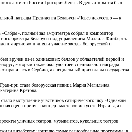
нного артиста России Григория Лепса. В день открытия был
иальной награды Президента Беларуси «Через искусство — к
 «Сябры», полный зал амфитеатра собрал и композитор
ртного оркестра Беларуси под управлением Михаила Финберга.
дения артиста» приняли участие звезды белорусской и
ыл вручен из-за одинаковых баллов у обладателей первой и
лорус, который также был удостоен специальной награды
отправилась в Сербию, а специальный приз главы государства
Гран-при стала белорусская певица Мария Магильная.
катерина Кретова.
вале стало выступление участников сатирического шоу «Однажды
льная сцена приняла концерт мастеров искусств Израиля, а в
проекты уличных театров, музыкантов, кукольных театров.
ложили витебскому зрителю самые разнообразные программы: в