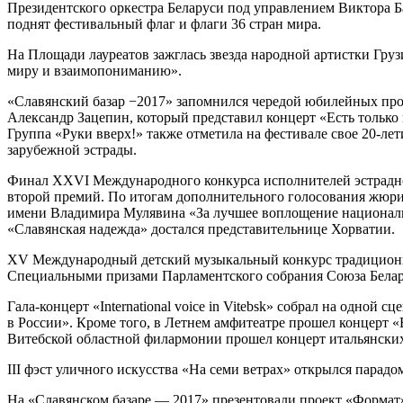
Президентского оркестра Беларуси под управлением Виктора Б
поднят фестивальный флаг и флаги 36 стран мира.
На Площади лауреатов зажглась звезда народной артистки Гру
миру и взаимопониманию».
«Славянский базар −2017» запомнился чередой юбилейных про
Александр Зацепин, который представил концерт «Есть только
Группа «Руки вверх!» также отметила на фестивале свое 20-ле
зарубежной эстрады.
Финал XXVI Международного конкурса исполнителей эстрадной 
второй премий. По итогам дополнительного голосования жюри
имени Владимира Мулявина «За лучшее воплощение национально
«Славянская надежда» достался представительнице Хорватии.
XV Международный детский музыкальный конкурс традиционно 
Специальными призами Парламентского собрания Союза Белар
Гала-концерт «International voice in Vitebsk» собрал на одно
в России». Кроме того, в Летнем амфитеатре прошел концерт «В
Витебской областной филармонии прошел концерт итальянских
III фэст уличного искусства «На семи ветрах» открылся парад
На «Славянском базаре — 2017» презентовали проект «Формат