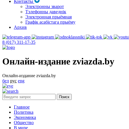
Контакты
Электронны зварот
Тэлефонны даведнік
Электронная прыёмная
Графік асабістага прыёму
Архив
8 (017) 311-17-35
Онлайн-издание zviazda.by
Онлайн-издание zviazda.by
бел
рус
eng
Главное
Политика
Экономика
Общество
В мире