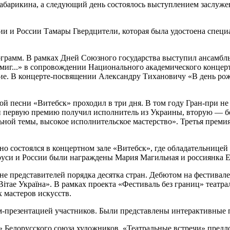
абарикина, а следующий день состоялось выступлением заслуже
зии и России Тамары Гвердцители, которая была удостоена спец
грамм. В рамках Дней Союзного государства выступил ансамбль
 миг...» в сопровождении Национального академического конце
тие. В концерте-посвящении Александру Тихановичу «В день рож
песни «Витебск» проходил в три дня. В том году Гран-при не б
 первую премию получил исполнитель из Украины, вторую — бе
й темы, высокое исполнительское мастерство». Третья премия 
состоялся в концертном зале «Витебск», где обладательницей 
уси и России были награждены Мария Магильная и россиянка Е
й сцене представителей порядка десятка стран. Дебютом на фести
ітае Україна». В рамках проекта «Фестиваль без границ» театра
 мастеров искусств.
ом-презентацией участников. Были представлены интерактивные 
» Белорусского союза художников. «Театральные встречи» пред