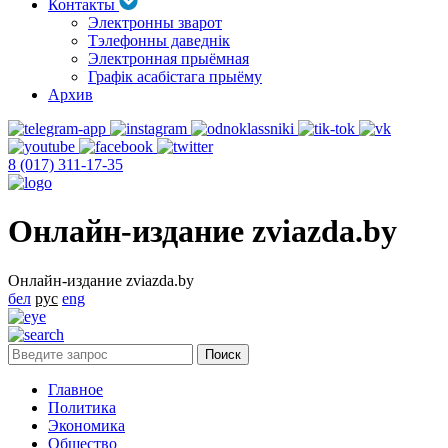
Контакты
Электронны зварот
Тэлефонны даведнік
Электронная прыёмная
Графік асабістага прыёму
Архив
8 (017) 311-17-35
Онлайн-издание zviazda.by
Онлайн-издание zviazda.by
бел
рус
eng
Главное
Политика
Экономика
Общество