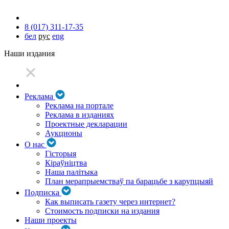
8 (017) 311-17-35
бел
рус
eng
Наши издания
Реклама
Реклама на портале
Реклама в изданиях
Проектные декларации
Аукционы
О нас
Гісторыя
Кіраўніцтва
Наша палітыка
План мерапрыемстваў па барацьбе з карупцыяй
Подписка
Как выписать газету через интернет?
Стоимость подписки на издания
Наши проекты