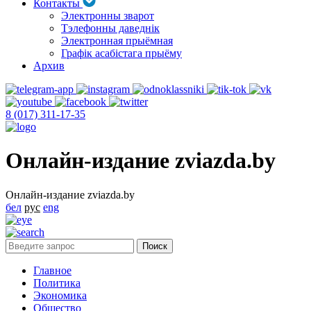
Контакты
Электронны зварот
Тэлефонны даведнік
Электронная прыёмная
Графік асабістага прыёму
Архив
8 (017) 311-17-35
Онлайн-издание zviazda.by
Онлайн-издание zviazda.by
бел
рус
eng
Главное
Политика
Экономика
Общество