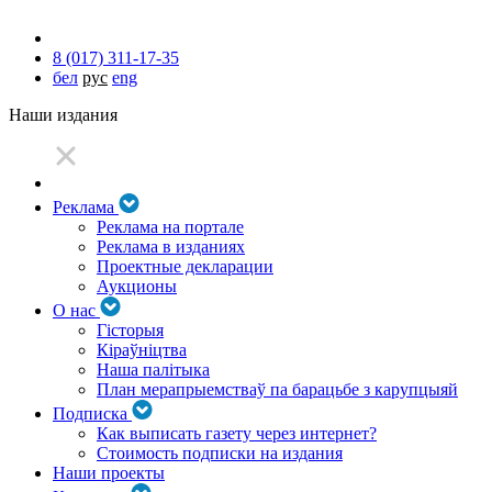
8 (017) 311-17-35
бел
рус
eng
Наши издания
Реклама
Реклама на портале
Реклама в изданиях
Проектные декларации
Аукционы
О нас
Гісторыя
Кіраўніцтва
Наша палітыка
План мерапрыемстваў па барацьбе з карупцыяй
Подписка
Как выписать газету через интернет?
Стоимость подписки на издания
Наши проекты