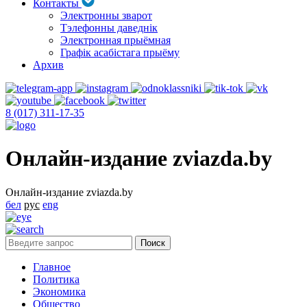
Контакты
Электронны зварот
Тэлефонны даведнік
Электронная прыёмная
Графік асабістага прыёму
Архив
8 (017) 311-17-35
Онлайн-издание zviazda.by
Онлайн-издание zviazda.by
бел
рус
eng
Главное
Политика
Экономика
Общество