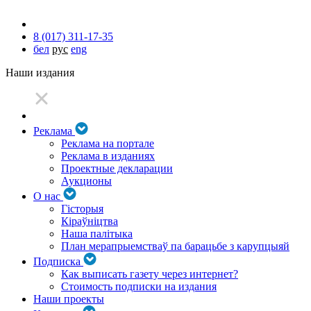
8 (017) 311-17-35
бел
рус
eng
Наши издания
Реклама
Реклама на портале
Реклама в изданиях
Проектные декларации
Аукционы
О нас
Гісторыя
Кіраўніцтва
Наша палітыка
План мерапрыемстваў па барацьбе з карупцыяй
Подписка
Как выписать газету через интернет?
Стоимость подписки на издания
Наши проекты