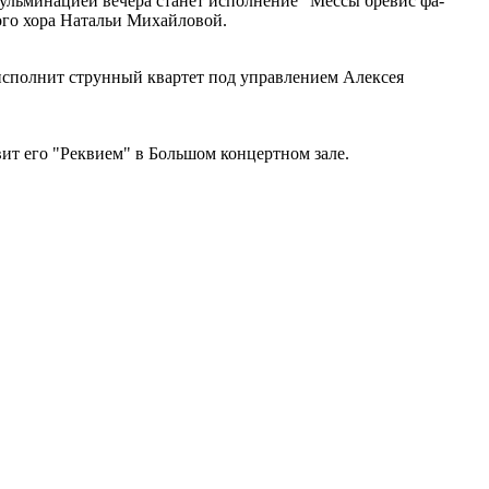
ульминацией вечера станет исполнение "Мессы бревис фа-
ого хора Натальи Михайловой.
исполнит струнный квартет под управлением Алексея
авит его "Реквием" в Большом концертном зале.