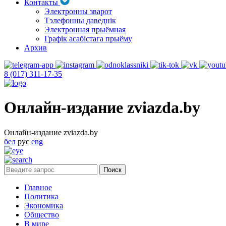
Контакты
Электронны зварот
Тэлефонны даведнік
Электронная прыёмная
Графік асабістага прыёму
Архив
8 (017) 311-17-35
Онлайн-издание zviazda.by
Онлайн-издание zviazda.by
бел
рус
eng
Главное
Политика
Экономика
Общество
В мире