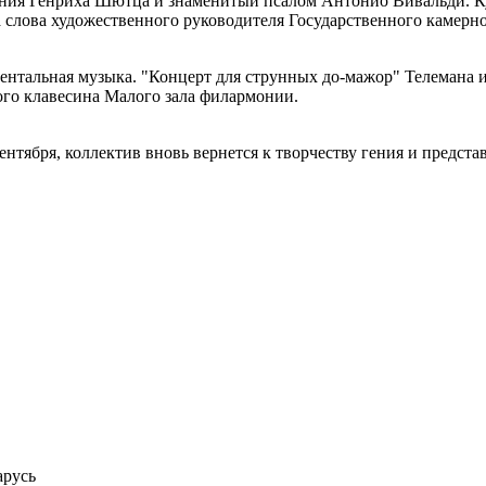
ения Генриха Шютца и знаменитый псалом Антонио Вивальди. К
 слова художественного руководителя Государственного камерн
ентальная музыка. "Концерт для струнных до-мажор" Телемана 
ого клавесина Малого зала филармонии.
сентября, коллектив вновь вернется к творчеству гения и предст