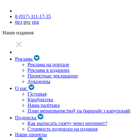
8 (017) 311-17-35
бел
рус
eng
Наши издания
Реклама
Реклама на портале
Реклама в изданиях
Проектные декларации
Аукционы
О нас
Гісторыя
Кіраўніцтва
Наша палітыка
План мерапрыемстваў па барацьбе з карупцыяй
Подписка
Как выписать газету через интернет?
Стоимость подписки на издания
Наши проекты