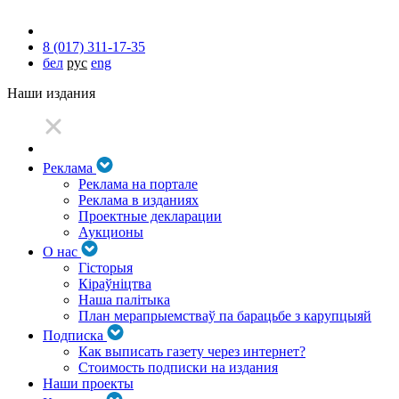
8 (017) 311-17-35
бел
рус
eng
Наши издания
Реклама
Реклама на портале
Реклама в изданиях
Проектные декларации
Аукционы
О нас
Гісторыя
Кіраўніцтва
Наша палітыка
План мерапрыемстваў па барацьбе з карупцыяй
Подписка
Как выписать газету через интернет?
Стоимость подписки на издания
Наши проекты