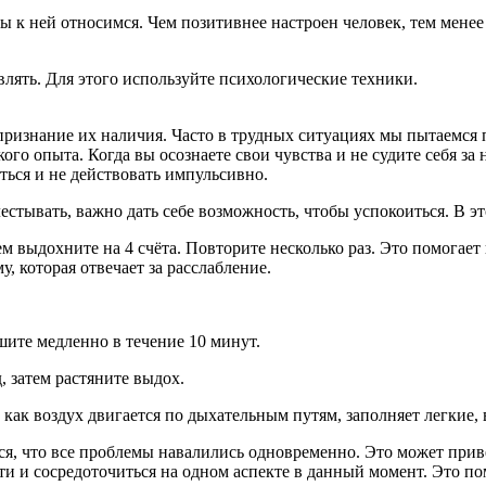
мы к ней относимся. Чем позитивнее настроен человек, тем менее
лять. Для этого используйте психологические техники.
знание их наличия. Часто в трудных ситуациях мы пытаемся по
го опыта. Когда вы осознаете свои чувства и не судите себя за
иться и не действовать импульсивно.
естывать, важно дать себе возможность, чтобы успокоиться. В э
тем выдохните на 4 счёта. Повторите несколько раз. Это помогае
, которая отвечает за расслабление.
шите медленно в течение 10 минут.
, затем растяните выдох.
 как воздух двигается по дыхательным путям, заполняет легкие, 
тся, что все проблемы навалились одновременно. Это может при
ти и сосредоточиться на одном аспекте в данный момент. Это по