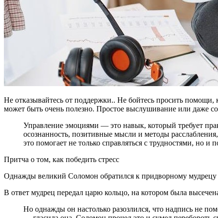
Не отказывайтесь от поддержки.. Не бойтесь просить помощи,
может быть очень полезно. Простое выслушивание или даже с
Управление эмоциями — это навык, который требует прак
осознанность, позитивные мысли и методы расслабления,
это помогает не только справляться с трудностями, но и 
Притча о том, как победить стресс
Однажды великий Соломон обратился к придворному мудрецу с пр
В ответ мудрец передал царю кольцо, на котором была высечена
Но однажды он настолько разозлился, что надпись не помо
— гласила она. Соломон прочел это и сумел перебороть с