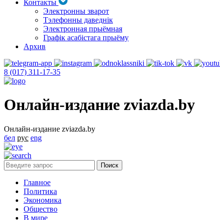
Контакты
Электронны зварот
Тэлефонны даведнік
Электронная прыёмная
Графік асабістага прыёму
Архив
8 (017) 311-17-35
Онлайн-издание zviazda.by
Онлайн-издание zviazda.by
бел
рус
eng
Главное
Политика
Экономика
Общество
В мире