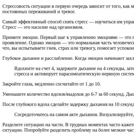
Стрессовость ситуации в первую очередь зависит от того, как 
постоянных переживаний и тревог.
Самый эффективный способ снять стресс — научиться им управ
Стресс — это насилие над организмом.
Примите эмоции. Первый шаг к управлению эмоциями — это при
проявление. Однако эмоции — это нормальная часть человеческо
что, вы испытываете гнев, страх или тревогу, помогает успоко
Глубокое дыхание и расслабление. Когда эмоции начинают захл
Вдохните на счет 4, задержите дыхание на 4 секунды, за
стресса и активирует парасимпатическую нервную систему
Закройте глаза, медленно сосчитайте от 1 до 10.
Уменьшите количество вдохов/выдохов до 6-7 за 60 секунд. Ды
После глубокого вдоха сделайте задержку дыхания на 10 секунд
Сосредоточьтесь на самом акте дыхания. Визуализируйте,
Разделите ситуацию на части. В трудных моментах часто каже
ситуации. Попробуйте разделить проблему на более мелкие час