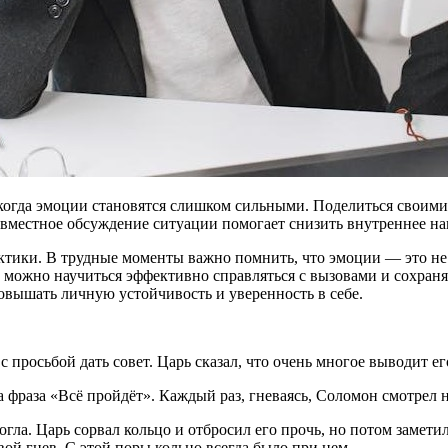
 когда эмоции становятся слишком сильными. Поделиться своим
овместное обсуждение ситуации помогает снизить внутреннее н
тики. В трудные моменты важно помнить, что эмоции — это не 
 можно научиться эффективно справляться с вызовами и сохраня
повышать личную устойчивость и уверенность в себе.
осьбой дать совет. Царь сказал, что очень многое выводит его из
 фраза «Всё пройдёт». Каждый раз, гневаясь, Соломон смотрел н
гла. Царь сорвал кольцо и отбросил его прочь, но потом замети
вой гнев. С этой поры кольцо всегда было при нем.