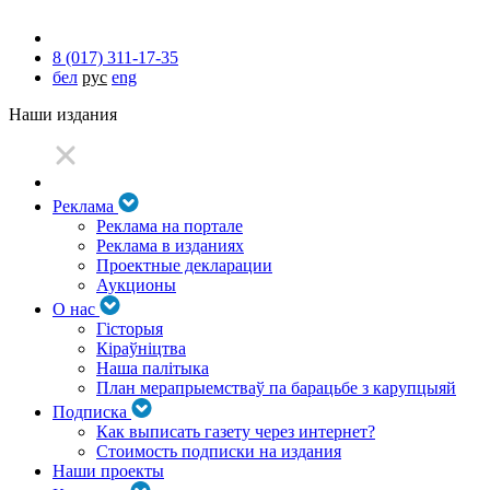
8 (017) 311-17-35
бел
рус
eng
Наши издания
Реклама
Реклама на портале
Реклама в изданиях
Проектные декларации
Аукционы
О нас
Гісторыя
Кіраўніцтва
Наша палітыка
План мерапрыемстваў па барацьбе з карупцыяй
Подписка
Как выписать газету через интернет?
Стоимость подписки на издания
Наши проекты