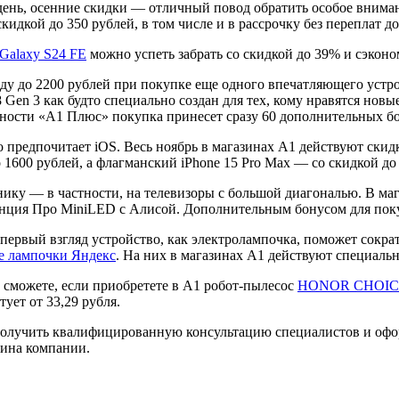
день, осенние скидки — отличный повод обратить особое внима
дкой до 350 рублей, в том числе и в рассрочку без переплат до
Galaxy S24 FE
можно успеть забрать со скидкой до 39% и сэконо
ду до 2200 рублей при покупке еще одного впечатляющего уст
Gen 3 как будто специально создан для тех, кому нравятся нов
ности «А1 Плюс» покупка принесет сразу 60 дополнительных б
о предпочитает iOS. Весь ноябрь в магазинах А1 действуют ски
 1600 рублей, а флагманский iPhone 15 Pro Max — со скидкой до
ку — в частности, на телевизоры с большой диагональю. В маг
нция Про MiniLED с Алисой. Дополнительным бонусом для покуп
первый взгляд устройство, как электролампочка, поможет сократ
е лампочки Яндекс
. На них в магазинах А1 действуют специальны
ы сможете, если приобретете в А1 робот-пылесос
HONOR CHOICE 
ует от 33,29 рубля.
получить квалифицированную консультацию специалистов и офор
зина компании.