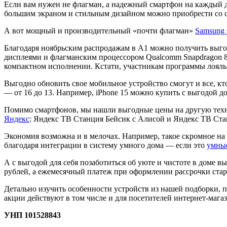
Если вам нужен не флагман, а надежный смартфон на каждый 
большим экраном и стильным дизайном можно приобрести со ски
А вот мощный и производительный «почти флагман»
Samsung 
Благодаря ноябрьским распродажам в А1 можно получить выго
дисплеями и флагманским процессором Qualcomm Snapdragon 8 
компактном исполнении. Кстати, участникам программы лояль
Выгодно обновить свое мобильное устройство смогут и все, кт
— от 16 до 13. Например, iPhone 15 можно купить с выгодой до
Помимо смартфонов, мы нашли выгодные цены на другую техни
Яндекс
: Яндекс ТВ Станция Бейсик с Алисой и Яндекс ТВ Ста
Экономия возможна и в мелочах. Например, такое скромное на 
благодаря интеграции в систему умного дома — если это
умны
А с выгодой для себя позаботиться об уюте и чистоте в доме в
рублей, а ежемесячный платеж при оформлении рассрочки старт
Детально изучить особенности устройств из нашей подборки, 
акции действуют в том числе и для посетителей интернет-мага
УНП 101528843