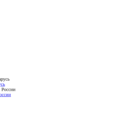
усь
России