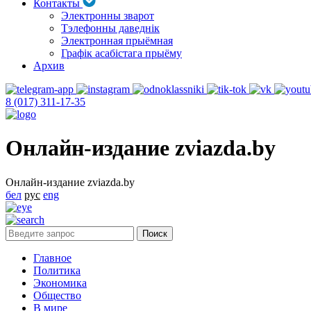
Контакты
Электронны зварот
Тэлефонны даведнік
Электронная прыёмная
Графік асабістага прыёму
Архив
8 (017) 311-17-35
Онлайн-издание zviazda.by
Онлайн-издание zviazda.by
бел
рус
eng
Главное
Политика
Экономика
Общество
В мире