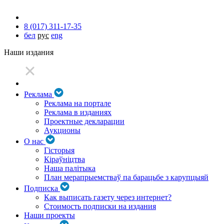
8 (017) 311-17-35
бел
рус
eng
Наши издания
Реклама
Реклама на портале
Реклама в изданиях
Проектные декларации
Аукционы
О нас
Гісторыя
Кіраўніцтва
Наша палітыка
План мерапрыемстваў па барацьбе з карупцыяй
Подписка
Как выписать газету через интернет?
Стоимость подписки на издания
Наши проекты