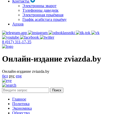
Контакты
Электронны зварот
Тэлефонны даведнік
Электронная прыёмная
Графік асабістага прыёму
Архив
8 (017) 311-17-35
Онлайн-издание zviazda.by
Онлайн-издание zviazda.by
бел
рус
eng
Главное
Политика
Экономика
Общество