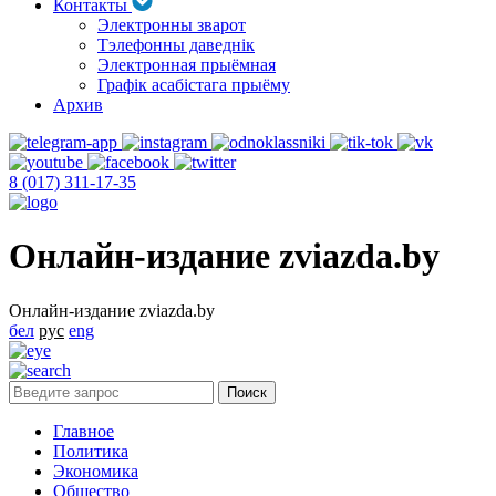
Контакты
Электронны зварот
Тэлефонны даведнік
Электронная прыёмная
Графік асабістага прыёму
Архив
8 (017) 311-17-35
Онлайн-издание zviazda.by
Онлайн-издание zviazda.by
бел
рус
eng
Главное
Политика
Экономика
Общество