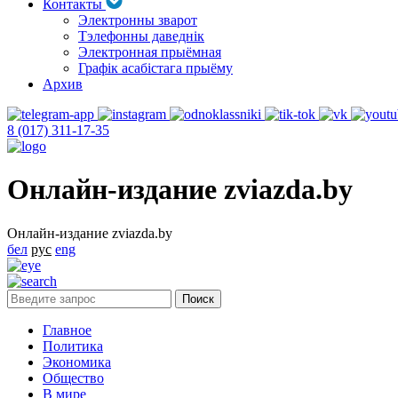
Контакты
Электронны зварот
Тэлефонны даведнік
Электронная прыёмная
Графік асабістага прыёму
Архив
8 (017) 311-17-35
Онлайн-издание zviazda.by
Онлайн-издание zviazda.by
бел
рус
eng
Главное
Политика
Экономика
Общество
В мире