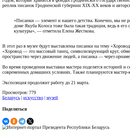
годов, которые хранятся в фондах Гродненского государственн
реплик писанок Гродненской губернии ХІХ-ХХ веков и авторск
«Писанки — элемент и нашего детства. Конечно, мы не ра
доме Якуба Колоса тоже была такая традиция, ведь в его 
культуры», — отметила Елена Жесткова.
В этот раз в музее будут выставлены писанки на тему «Хоров
«Хоровод — это массовый танец, символизирующий круг, обме
пространство через движение людей, а писанка — через орнаме
Во время проведения выставки мастера поделятся историей и 
современных домашних условиях. Также планируются мастер-кл
Экспозиция продолжит работу до 21 марта.
Просмотров: 779
Беларусь
|
искусство
|
музей
Поделиться