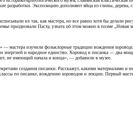
ого историко-археологического музея, славянская классическая 
ие разработки. Экспозицию дополняют яйца из глины, дерева, 
списывали их так, как мастера, но все равно хотя бы делали ри
семье праздновали Пасху, узнать об этом можно в поэме „Новая з
од» — мастера изучили фольклорные традиции вождения хороводо
н энергией и народное единство. Хоровод и писанка — два мощ
нт, не имеющий начала и конца», — добавили в музее.
секретами создания писанки. Расскажут, какими материалами и 
ассы по писанке, вождению хороводов и лекции. Первый мастер