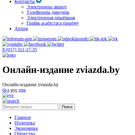
Контакты
Электронны зварот
Тэлефонны даведнік
Электронная прыёмная
Графік асабістага прыёму
Архив
8 (017) 311-17-35
Онлайн-издание zviazda.by
Онлайн-издание zviazda.by
бел
рус
eng
Главное
Политика
Экономика
Общество