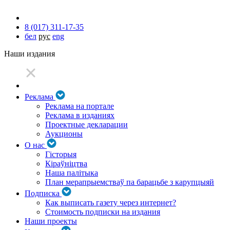
8 (017) 311-17-35
бел
рус
eng
Наши издания
Реклама
Реклама на портале
Реклама в изданиях
Проектные декларации
Аукционы
О нас
Гісторыя
Кіраўніцтва
Наша палітыка
План мерапрыемстваў па барацьбе з карупцыяй
Подписка
Как выписать газету через интернет?
Стоимость подписки на издания
Наши проекты