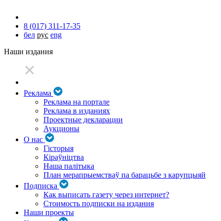
8 (017) 311-17-35
бел
рус
eng
Наши издания
Реклама
Реклама на портале
Реклама в изданиях
Проектные декларации
Аукционы
О нас
Гісторыя
Кіраўніцтва
Наша палітыка
План мерапрыемстваў па барацьбе з карупцыяй
Подписка
Как выписать газету через интернет?
Стоимость подписки на издания
Наши проекты