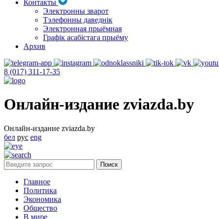
Контакты
Электронны зварот
Тэлефонны даведнік
Электронная прыёмная
Графік асабістага прыёму
Архив
8 (017) 311-17-35
Онлайн-издание zviazda.by
Онлайн-издание zviazda.by
бел
рус
eng
Главное
Политика
Экономика
Общество
В мире