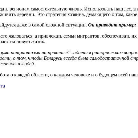
 дать регионам самостоятельную жизнь. Использовать наш лес, зн
живить деревни. Это стратегия хозяина, думающего о том, какое
найдутся даже в самой сложной ситуации.
Он приводит пример:
сто жаловаться, а привлекать семьи мигрантов, обеспечивать их
 шанс на новую жизнь.
орма патриотизма на практике? задается риторическим вопрос
мости, о том, чтобы Беларусь всегда была самодостаточной ст
лавное, в людей.
забота о каждой области, о каждом человеке и о будущем всей наш
нта