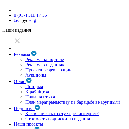
8 (017) 311-17-35
бел
рус
eng
Наши издания
Реклама
Реклама на портале
Реклама в изданиях
Проектные декларации
Аукционы
О нас
Гісторыя
Кіраўніцтва
Наша палітыка
План мерапрыемстваў па барацьбе з карупцыяй
Подписка
Как выписать газету через интернет?
Стоимость подписки на издания
Наши проекты