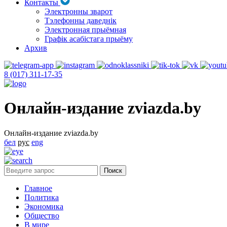
Контакты
Электронны зварот
Тэлефонны даведнік
Электронная прыёмная
Графік асабістага прыёму
Архив
8 (017) 311-17-35
Онлайн-издание zviazda.by
Онлайн-издание zviazda.by
бел
рус
eng
Главное
Политика
Экономика
Общество
В мире