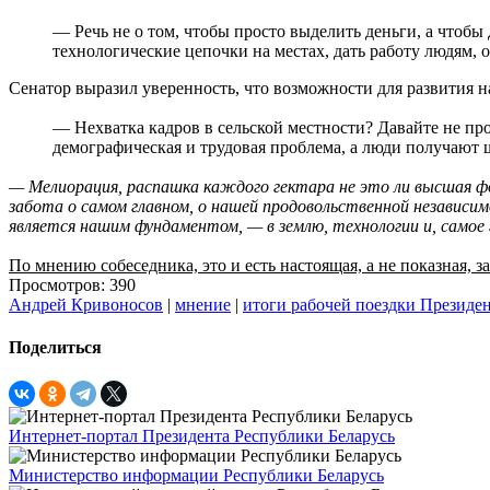
— Речь не о том, чтобы просто выделить деньги, а чтобы
технологические цепочки на местах, дать работу людям, о
Сенатор выразил уверенность, что возможности для развития 
— Нехватка кадров в сельской местности? Давайте не про
демографическая и трудовая проблема, а люди получают
— Мелиорация, распашка каждого гектара не это ли высшая ф
забота о самом главном, о нашей продовольственной независи
является нашим фундаментом, — в землю, технологии и, самое г
По мнению собеседника, это и есть настоящая, а не показная, 
Просмотров: 390
Андрей Кривоносов
|
мнение
|
итоги рабочей поездки Президе
Поделиться
Интернет-портал Президента Республики Беларусь
Министерство информации Республики Беларусь