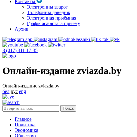
Контакты
Электронны зварот
Тэлефонны даведнік
Электронная прыёмная
Графік асабістага прыёму
Архив
8 (017) 311-17-35
Онлайн-издание zviazda.by
Онлайн-издание zviazda.by
бел
рус
eng
Главное
Политика
Экономика
Общество