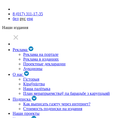
8 (017) 311-17-35
бел
рус
eng
Наши издания
Реклама
Реклама на портале
Реклама в изданиях
Проектные декларации
Аукционы
О нас
Гісторыя
Кіраўніцтва
Наша палітыка
План мерапрыемстваў па барацьбе з карупцыяй
Подписка
Как выписать газету через интернет?
Стоимость подписки на издания
Наши проекты