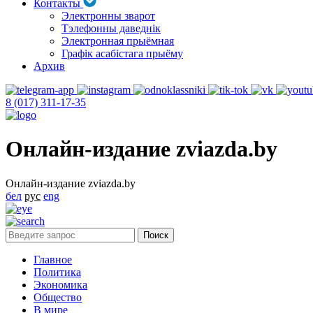
Контакты
Электронны зварот
Тэлефонны даведнік
Электронная прыёмная
Графік асабістага прыёму
Архив
8 (017) 311-17-35
Онлайн-издание zviazda.by
Онлайн-издание zviazda.by
бел
рус
eng
Главное
Политика
Экономика
Общество
В мире