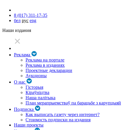
8 (017) 311-17-35
бел
рус
eng
Наши издания
Реклама
Реклама на портале
Реклама в изданиях
Проектные декларации
Аукционы
О нас
Гісторыя
Кіраўніцтва
Наша палітыка
План мерапрыемстваў па барацьбе з карупцыяй
Подписка
Как выписать газету через интернет?
Стоимость подписки на издания
Наши проекты