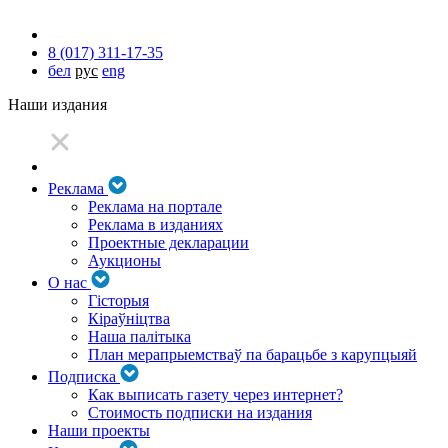
8 (017) 311-17-35
бел
рус
eng
Наши издания
Реклама
Реклама на портале
Реклама в изданиях
Проектные декларации
Аукционы
О нас
Гісторыя
Кіраўніцтва
Наша палітыка
План мерапрыемстваў па барацьбе з карупцыяй
Подписка
Как выписать газету через интернет?
Стоимость подписки на издания
Наши проекты