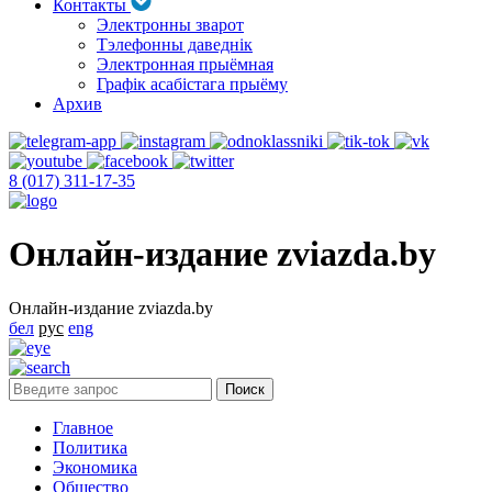
Контакты
Электронны зварот
Тэлефонны даведнік
Электронная прыёмная
Графік асабістага прыёму
Архив
8 (017) 311-17-35
Онлайн-издание zviazda.by
Онлайн-издание zviazda.by
бел
рус
eng
Главное
Политика
Экономика
Общество