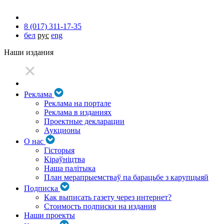
8 (017) 311-17-35
бел
рус
eng
Наши издания
Реклама
Реклама на портале
Реклама в изданиях
Проектные декларации
Аукционы
О нас
Гісторыя
Кіраўніцтва
Наша палітыка
План мерапрыемстваў па барацьбе з карупцыяй
Подписка
Как выписать газету через интернет?
Стоимость подписки на издания
Наши проекты