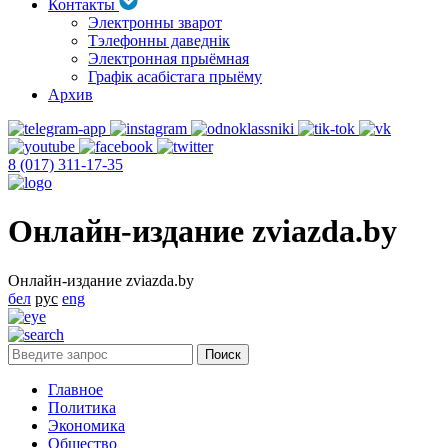
Контакты
Электронны зварот
Тэлефонны даведнік
Электронная прыёмная
Графік асабістага прыёму
Архив
8 (017) 311-17-35
Онлайн-издание zviazda.by
Онлайн-издание zviazda.by
бел
рус
eng
Главное
Политика
Экономика
Общество