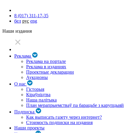
8 (017) 311-17-35
бел
рус
eng
Наши издания
Реклама
Реклама на портале
Реклама в изданиях
Проектные декларации
Аукционы
О нас
Гісторыя
Кіраўніцтва
Наша палітыка
План мерапрыемстваў па барацьбе з карупцыяй
Подписка
Как выписать газету через интернет?
Стоимость подписки на издания
Наши проекты