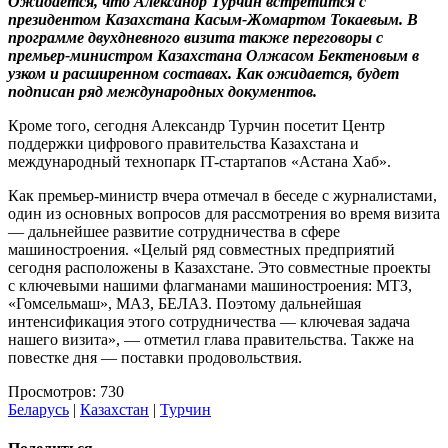
Ожидается, что Александр Турчин встретится с
президентом Казахстана Касым-Жомартом Токаевым. В
программе двухдневного визита также переговоры с
премьер-министром Казахстана Олжасом Бектеновым в
узком и расширенном составах. Как ожидается, будет
подписан ряд международных документов.
Кроме того, сегодня Александр Турчин посетит Центр
поддержки цифрового правительства Казахстана и
международный технопарк IT-стартапов «Астана Хаб».
Как премьер-министр вчера отмечал в беседе с журналистами,
один из основных вопросов для рассмотрения во время визита
— дальнейшее развитие сотрудничества в сфере
машиностроения. «Целый ряд совместных предприятий
сегодня расположены в Казахстане. Это совместные проекты
с ключевыми нашими флагманами машиностроения: МТЗ,
«Гомсельмаш», МАЗ, БЕЛАЗ. Поэтому дальнейшая
интенсификация этого сотрудничества — ключевая задача
нашего визита», — отметил глава правительства. Также на
повестке дня — поставки продовольствия.
Просмотров: 730
Беларусь
|
Казахстан
|
Турчин