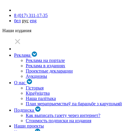
8 (017) 311-17-35
бел
рус
eng
Наши издания
Реклама
Реклама на портале
Реклама в изданиях
Проектные декларации
Аукционы
О нас
Гісторыя
Кіраўніцтва
Наша палітыка
План мерапрыемстваў па барацьбе з карупцыяй
Подписка
Как выписать газету через интернет?
Стоимость подписки на издания
Наши проекты