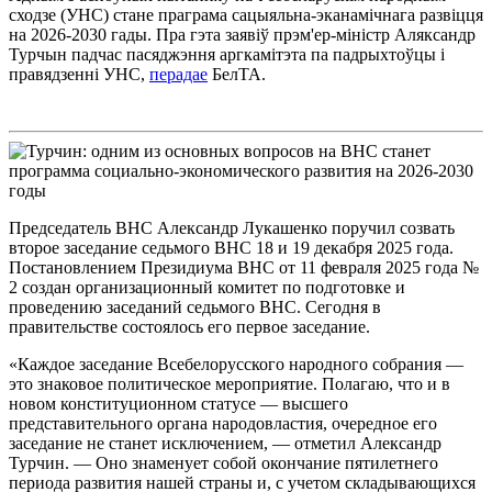
сходзе (УНС) стане праграма сацыяльна-эканамічнага развіцця
на 2026-2030 гады. Пра гэта заявіў прэм'ер-міністр Аляксандр
Турчын падчас пасяджэння аргкамітэта па падрыхтоўцы і
правядзенні УНС,
перадае
БелТА.
Председатель ВНС Александр Лукашенко поручил созвать
второе заседание седьмого ВНС 18 и 19 декабря 2025 года.
Постановлением Президиума ВНС от 11 февраля 2025 года №
2 создан организационный комитет по подготовке и
проведению заседаний седьмого ВНС. Сегодня в
правительстве состоялось его первое заседание.
«Каждое заседание Всебелорусского народного собрания —
это знаковое политическое мероприятие. Полагаю, что и в
новом конституционном статусе — высшего
представительного органа народовластия, очередное его
заседание не станет исключением, — отметил Александр
Турчин. — Оно знаменует собой окончание пятилетнего
периода развития нашей страны и, с учетом складывающихся