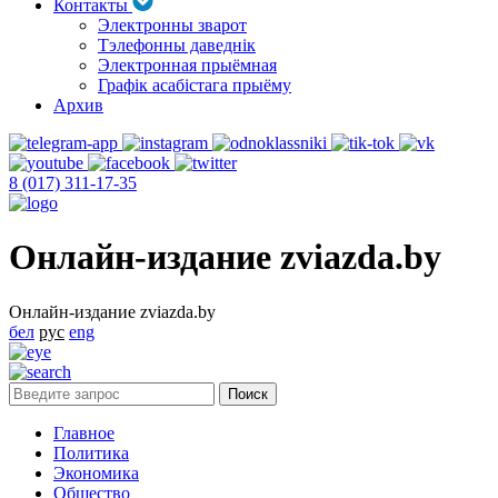
Контакты
Электронны зварот
Тэлефонны даведнік
Электронная прыёмная
Графік асабістага прыёму
Архив
8 (017) 311-17-35
Онлайн-издание zviazda.by
Онлайн-издание zviazda.by
бел
рус
eng
Главное
Политика
Экономика
Общество