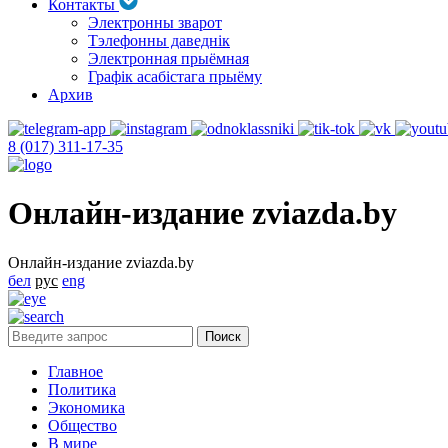
Контакты
Электронны зварот
Тэлефонны даведнік
Электронная прыёмная
Графік асабістага прыёму
Архив
8 (017) 311-17-35
Онлайн-издание zviazda.by
Онлайн-издание zviazda.by
бел
рус
eng
Главное
Политика
Экономика
Общество
В мире