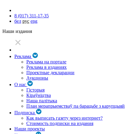
8 (017) 311-17-35
бел
рус
eng
Наши издания
Реклама
Реклама на портале
Реклама в изданиях
Проектные декларации
Аукционы
О нас
Гісторыя
Кіраўніцтва
Наша палітыка
План мерапрыемстваў па барацьбе з карупцыяй
Подписка
Как выписать газету через интернет?
Стоимость подписки на издания
Наши проекты