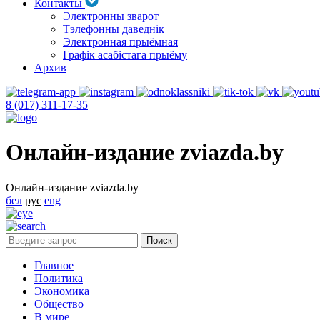
Контакты
Электронны зварот
Тэлефонны даведнік
Электронная прыёмная
Графік асабістага прыёму
Архив
8 (017) 311-17-35
Онлайн-издание zviazda.by
Онлайн-издание zviazda.by
бел
рус
eng
Главное
Политика
Экономика
Общество
В мире