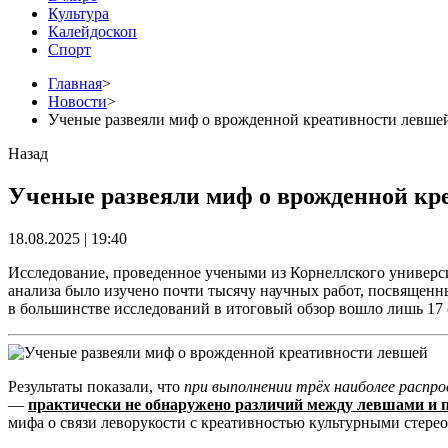
Культура
Калейдоскоп
Спорт
Главная
>
Новости
>
Ученые развеяли миф о врожденной креативности левше
Назад
Ученые развеяли миф о врожденной кр
18.08.2025 | 19:40
Исследование, проведенное учеными из Корнеллского универси
анализа было изучено почти тысячу научных работ, посвященн
в большинстве исследований в итоговый обзор вошло лишь 17 
Результаты показали, что
при выполнении трёх наиболее расп
—
практически не обнаружено различий между левшами и
мифа о связи леворукости с креативностью культурными стере