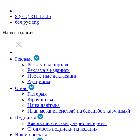
8 (017) 311-17-35
бел
рус
eng
Наши издания
Реклама
Реклама на портале
Реклама в изданиях
Проектные декларации
Аукционы
О нас
Гісторыя
Кіраўніцтва
Наша палітыка
План мерапрыемстваў па барацьбе з карупцыяй
Подписка
Как выписать газету через интернет?
Стоимость подписки на издания
Наши проекты