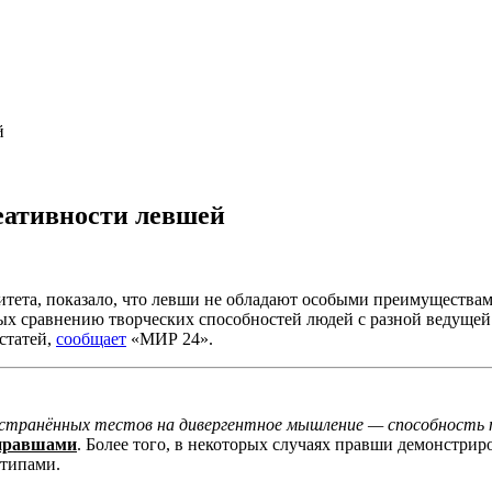
й
еативности левшей
тета, показало, что левши не обладают особыми преимуществам
ых сравнению творческих способностей людей с разной ведущей
статей,
сообщает
«МИР 24».
ространённых тестов на дивергентное мышление — способность
 правшами
. Более того, в некоторых случаях правши демонстри
отипами.