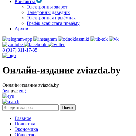
Контакты
Электронны зварот
Тэлефонны даведнік
Электронная прыёмная
Графік асабістага прыёму
Архив
8 (017) 311-17-35
Онлайн-издание zviazda.by
Онлайн-издание zviazda.by
бел
рус
eng
Главное
Политика
Экономика
Общество