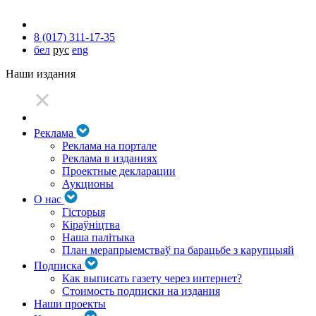
8 (017) 311-17-35
бел
рус
eng
Наши издания
Реклама
Реклама на портале
Реклама в изданиях
Проектные декларации
Аукционы
О нас
Гісторыя
Кіраўніцтва
Наша палітыка
План мерапрыемстваў па барацьбе з карупцыяй
Подписка
Как выписать газету через интернет?
Стоимость подписки на издания
Наши проекты