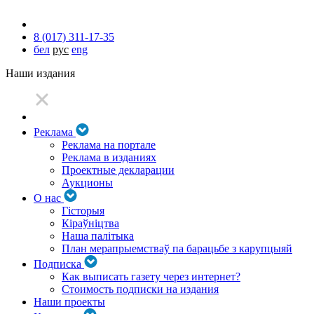
8 (017) 311-17-35
бел
рус
eng
Наши издания
Реклама
Реклама на портале
Реклама в изданиях
Проектные декларации
Аукционы
О нас
Гісторыя
Кіраўніцтва
Наша палітыка
План мерапрыемстваў па барацьбе з карупцыяй
Подписка
Как выписать газету через интернет?
Стоимость подписки на издания
Наши проекты