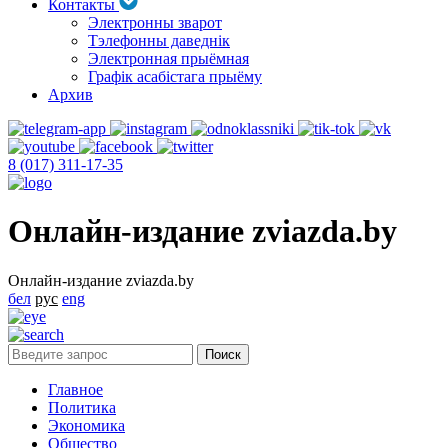
Контакты
Электронны зварот
Тэлефонны даведнік
Электронная прыёмная
Графік асабістага прыёму
Архив
8 (017) 311-17-35
Онлайн-издание zviazda.by
Онлайн-издание zviazda.by
бел
рус
eng
Главное
Политика
Экономика
Общество