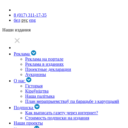
8 (017) 311-17-35
бел
рус
eng
Наши издания
Реклама
Реклама на портале
Реклама в изданиях
Проектные декларации
Аукционы
О нас
Гісторыя
Кіраўніцтва
Наша палітыка
План мерапрыемстваў па барацьбе з карупцыяй
Подписка
Как выписать газету через интернет?
Стоимость подписки на издания
Наши проекты