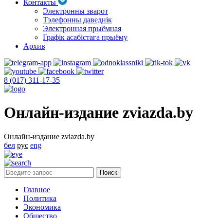
Контакты
Электронны зварот
Тэлефонны даведнік
Электронная прыёмная
Графік асабістага прыёму
Архив
8 (017) 311-17-35
Онлайн-издание zviazda.by
Онлайн-издание zviazda.by
бел
рус
eng
Главное
Политика
Экономика
Общество