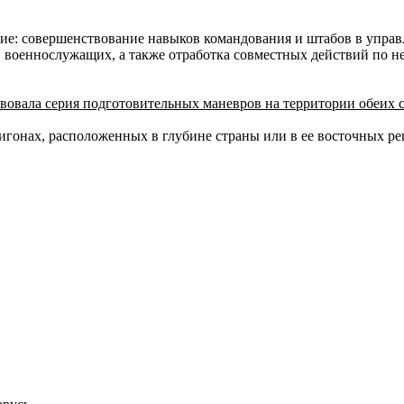
ние: совершенствование навыков командования и штабов в упра
военнослужащих, а также отработка совместных действий по не
вовала серия подготовительных маневров на территории обеих с
игонах, расположенных в глубине страны или в ее восточных рег