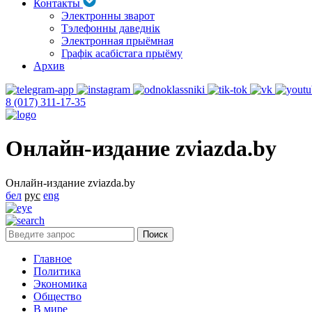
Контакты
Электронны зварот
Тэлефонны даведнік
Электронная прыёмная
Графік асабістага прыёму
Архив
8 (017) 311-17-35
Онлайн-издание zviazda.by
Онлайн-издание zviazda.by
бел
рус
eng
Главное
Политика
Экономика
Общество
В мире