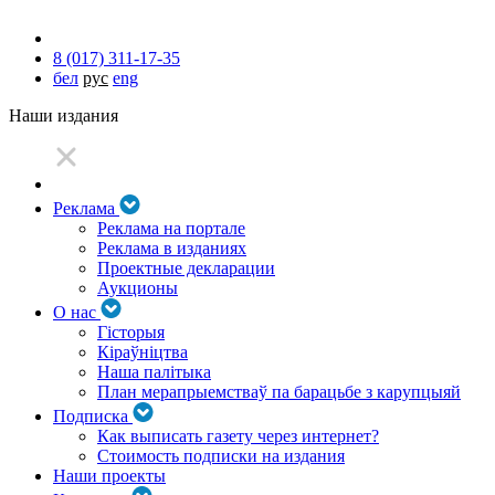
8 (017) 311-17-35
бел
рус
eng
Наши издания
Реклама
Реклама на портале
Реклама в изданиях
Проектные декларации
Аукционы
О нас
Гісторыя
Кіраўніцтва
Наша палітыка
План мерапрыемстваў па барацьбе з карупцыяй
Подписка
Как выписать газету через интернет?
Стоимость подписки на издания
Наши проекты