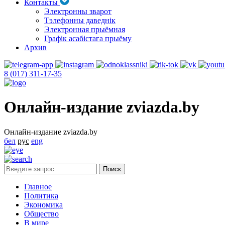
Контакты
Электронны зварот
Тэлефонны даведнік
Электронная прыёмная
Графік асабістага прыёму
Архив
8 (017) 311-17-35
Онлайн-издание zviazda.by
Онлайн-издание zviazda.by
бел
рус
eng
Главное
Политика
Экономика
Общество
В мире