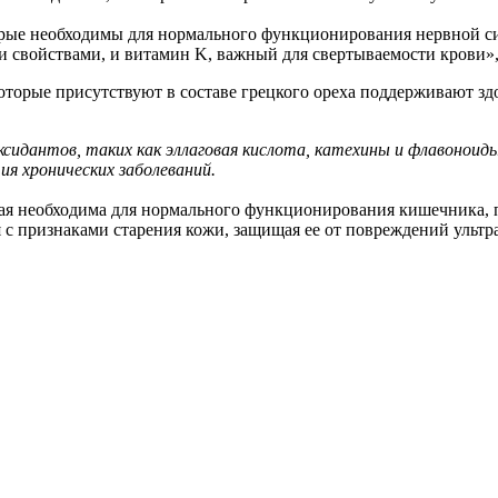
орые необходимы для нормального функционирования нервной си
 свойствами, и витамин K, важный для свертываемости крови»,
которые присутствуют в составе грецкого ореха поддерживают з
ксидантов, таких как эллаговая кислота, катехины и флавонои
ия хронических заболеваний.
рая необходима для нормального функционирования кишечника,
я с признаками старения кожи, защищая ее от повреждений уль