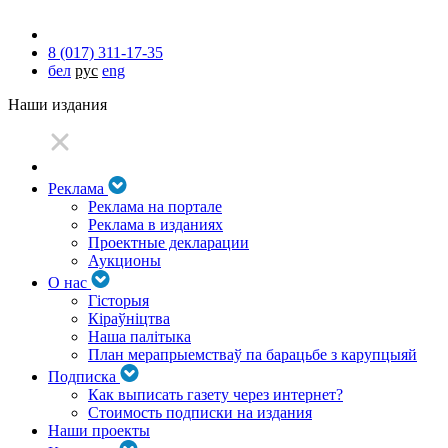
8 (017) 311-17-35
бел
рус
eng
Наши издания
Реклама
Реклама на портале
Реклама в изданиях
Проектные декларации
Аукционы
О нас
Гісторыя
Кіраўніцтва
Наша палітыка
План мерапрыемстваў па барацьбе з карупцыяй
Подписка
Как выписать газету через интернет?
Стоимость подписки на издания
Наши проекты