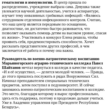
гематологии и иммунологии.
В центр пришла по
распределению, учреждение выбрала сама. Девушка также
увлекается научной деятельностью, учится в аспирантуре,
изучает тему инвазивных грибковых инфекций: «Являюсь
сотрудником отделения инфекционного контроля. Считаю,
что наш центр является передовым по оснащению,
диагностике, он достаточно быстро развивается, что
позволяет оказывать помощь детям на высоком уровне, спасая
их жизни». Участвовать в конкурсе Елена решила, чтобы
проявить себя, продемонстировать способности. Хочет
рассказать представителем других профессий, в чем
заключается её работа и почему она важна.
Руководитель по военно-патриотическому воспитанию
Марьиногорского аграрно-технического колледжа Павел
Шайтанов
мечтал вернуться в колледж в качестве педагога.
«И я её осуществил, — делится молодой человек. — Правда,
до этого пришлось послужить в рядах Вооруженных Сил.
Начинал преподавателем специальных технических
предметов, затем поступил в педуниверситет. И сейчас
занимаюсь военно-патриотическим воспитанием в колледже.
Это место, благодаря которому я вырос профессионально,
здесь есть поддержка, поэтому я продолжаю дальше учиться.
Уже в Академии управления при Президенте Республики
Беларусь».