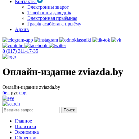
Контакты
Электронны зварот
Тэлефонны даведнік
Электронная прыёмная
Графік асабістага прыёму
Архив
8 (017) 311-17-35
Онлайн-издание zviazda.by
Онлайн-издание zviazda.by
бел
рус
eng
Главное
Политика
Экономика
Общество