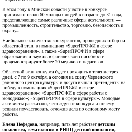
В этом году в Минской области участие в конкурсе
принимают около 60 молодых людей в возрасте до 31 года,
представляющие самые различные сферы деятельности —
промышленность, строительство, торговлю, безопасность и
охрану...
Наибольшее количество конкурсантов, прошедших отбор на
областной этап, в номинациях «SuperПРОФИ в сфере
здравоохранения», а также «SuperПРОФИ в сфере
образования и науки»: в финале свои способности
продемонстрируют более 20 медиков и педагогов.
Областной этап конкурса будет проходить в течение трех
дней, с 7 по 9 октября, а сегодня на сцену Червенского
районного центра культуры и досуга вышли претенденты на
победу в номинациях «SuperПРОФИ в сфере
здравоохранения»; «SuperПРОФИ в сфере работы с
молодежью»; «SuperПРОФИ в сфере культуры». Молодые
активисты рассказали, чего ждут от конкурса и почему
решили поучаствовать, отложив дела по основному месту
работы.
Елена Нефедова
, например, пять лет работает
детским
онкологом, гематологом в РНПЦ детской онкологии,