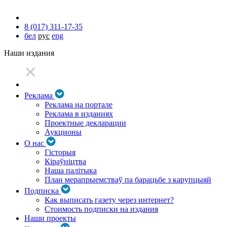
8 (017) 311-17-35
бел
рус
eng
Наши издания
Реклама
Реклама на портале
Реклама в изданиях
Проектные декларации
Аукционы
О нас
Гісторыя
Кіраўніцтва
Наша палітыка
План мерапрыемстваў па барацьбе з карупцыяй
Подписка
Как выписать газету через интернет?
Стоимость подписки на издания
Наши проекты