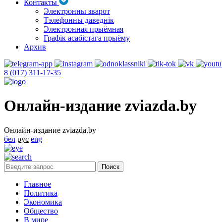
Контакты
Электронны зварот
Тэлефонны даведнік
Электронная прыёмная
Графік асабістага прыёму
Архив
8 (017) 311-17-35
Онлайн-издание zviazda.by
Онлайн-издание zviazda.by
бел
рус
eng
Главное
Политика
Экономика
Общество
В мире