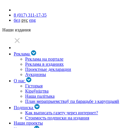
8 (017) 311-17-35
бел
рус
eng
Наши издания
Реклама
Реклама на портале
Реклама в изданиях
Проектные декларации
Аукционы
О нас
Гісторыя
Кіраўніцтва
Наша палітыка
План мерапрыемстваў па барацьбе з карупцыяй
Подписка
Как выписать газету через интернет?
Стоимость подписки на издания
Наши проекты