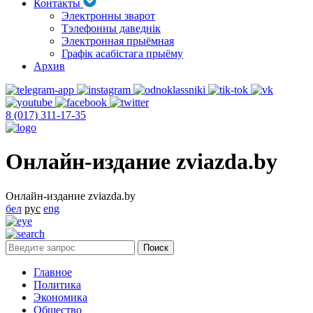
Контакты
Электронны зварот
Тэлефонны даведнік
Электронная прыёмная
Графік асабістага прыёму
Архив
8 (017) 311-17-35
Онлайн-издание zviazda.by
Онлайн-издание zviazda.by
бел
рус
eng
Главное
Политика
Экономика
Общество