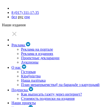
8 (017) 311-17-35
бел
рус
eng
Наши издания
Реклама
Реклама на портале
Реклама в изданиях
Проектные декларации
Аукционы
О нас
Гісторыя
Кіраўніцтва
Наша палітыка
План мерапрыемстваў па барацьбе з карупцыяй
Подписка
Как выписать газету через интернет?
Стоимость подписки на издания
Наши проекты