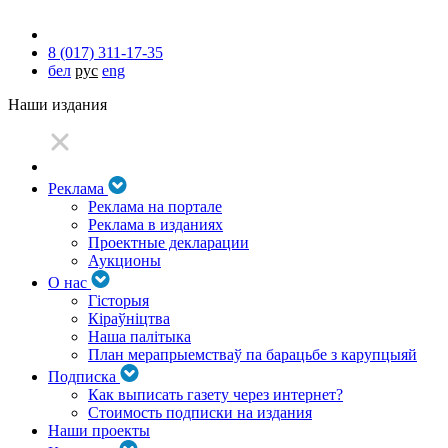
8 (017) 311-17-35
бел
рус
eng
Наши издания
Реклама
Реклама на портале
Реклама в изданиях
Проектные декларации
Аукционы
О нас
Гісторыя
Кіраўніцтва
Наша палітыка
План мерапрыемстваў па барацьбе з карупцыяй
Подписка
Как выписать газету через интернет?
Стоимость подписки на издания
Наши проекты