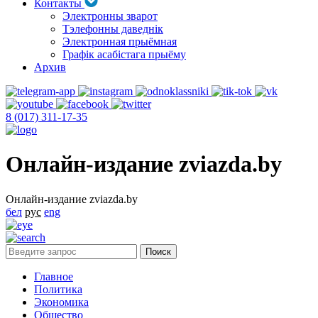
Контакты
Электронны зварот
Тэлефонны даведнік
Электронная прыёмная
Графік асабістага прыёму
Архив
8 (017) 311-17-35
Онлайн-издание zviazda.by
Онлайн-издание zviazda.by
бел
рус
eng
Главное
Политика
Экономика
Общество