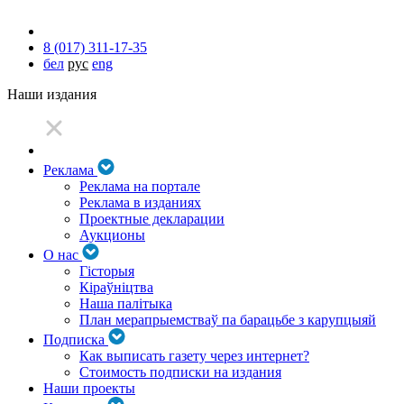
8 (017) 311-17-35
бел
рус
eng
Наши издания
Реклама
Реклама на портале
Реклама в изданиях
Проектные декларации
Аукционы
О нас
Гісторыя
Кіраўніцтва
Наша палітыка
План мерапрыемстваў па барацьбе з карупцыяй
Подписка
Как выписать газету через интернет?
Стоимость подписки на издания
Наши проекты