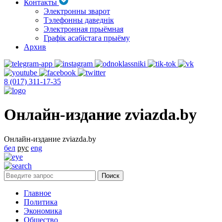
Контакты
Электронны зварот
Тэлефонны даведнік
Электронная прыёмная
Графік асабістага прыёму
Архив
8 (017) 311-17-35
Онлайн-издание zviazda.by
Онлайн-издание zviazda.by
бел
рус
eng
Главное
Политика
Экономика
Общество