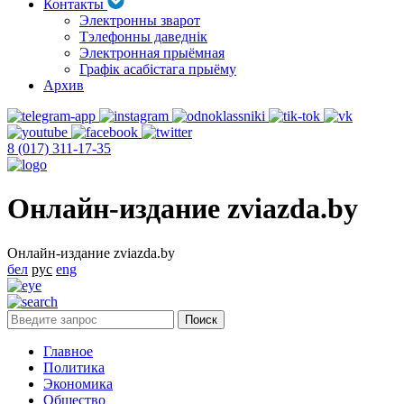
Контакты
Электронны зварот
Тэлефонны даведнік
Электронная прыёмная
Графік асабістага прыёму
Архив
8 (017) 311-17-35
Онлайн-издание zviazda.by
Онлайн-издание zviazda.by
бел
рус
eng
Главное
Политика
Экономика
Общество