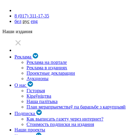
8 (017) 311-17-35
бел
рус
eng
Наши издания
Реклама
Реклама на портале
Реклама в изданиях
Проектные декларации
Аукционы
О нас
Гісторыя
Кіраўніцтва
Наша палітыка
План мерапрыемстваў па барацьбе з карупцыяй
Подписка
Как выписать газету через интернет?
Стоимость подписки на издания
Наши проекты