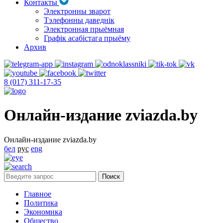
Контакты
Электронны зварот
Тэлефонны даведнік
Электронная прыёмная
Графік асабістага прыёму
Архив
8 (017) 311-17-35
Онлайн-издание zviazda.by
Онлайн-издание zviazda.by
бел
рус
eng
Главное
Политика
Экономика
Общество