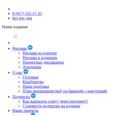
8 (017) 311-17-35
бел
рус
eng
Наши издания
Реклама
Реклама на портале
Реклама в изданиях
Проектные декларации
Аукционы
О нас
Гісторыя
Кіраўніцтва
Наша палітыка
План мерапрыемстваў па барацьбе з карупцыяй
Подписка
Как выписать газету через интернет?
Стоимость подписки на издания
Наши проекты