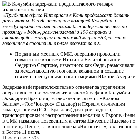
«Прибытие офиса Интерпола в Кали продолжает давать
результаты. В ходе операции с полицией Колумбии и
международными агентствами был задержан человек по
прозвищу «Феди», разыскиваемый в 196 странах и
считающийся главарём итальянской мафии «Ндрангета», —
говорится в сообщении в блоге ведомства в X.
По данным местных СМИ, операцию проводили
совместно с властями Италии и Великобритании.
Федерико Стартоне, известного как Феди, разыскивали
за международную торговлю кокаином и создание
связей с преступными организациями Южной Америки.
Задержанный предположительно отвечает за укрепление
оперативного присутствия итальянской мафии в Колумбии,
Эквадоре и Бразилии, установление связей с «Кланом
Залива», «Лос Чонерос» (Эквадор) и Первым столичным
командованием (PCC, Бразилия) для производства,
транспортировки и распространения кокаина в Европе. Феди
в СМИ называют доверенным агентом Джузеппе Палермо по
прозвищу Пеппе, главного лидера «Ндрангеты», захваченного
в Боготе 11 июля.
Просмотров: 393