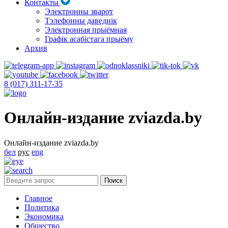
Контакты
Электронны зварот
Тэлефонны даведнік
Электронная прыёмная
Графік асабістага прыёму
Архив
8 (017) 311-17-35
Онлайн-издание zviazda.by
Онлайн-издание zviazda.by
бел
рус
eng
Главное
Политика
Экономика
Общество