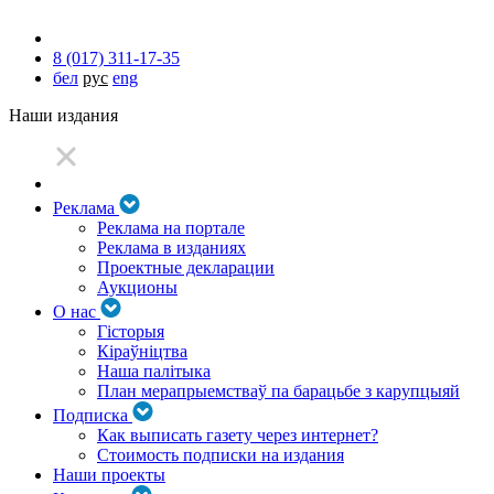
8 (017) 311-17-35
бел
рус
eng
Наши издания
Реклама
Реклама на портале
Реклама в изданиях
Проектные декларации
Аукционы
О нас
Гісторыя
Кіраўніцтва
Наша палітыка
План мерапрыемстваў па барацьбе з карупцыяй
Подписка
Как выписать газету через интернет?
Стоимость подписки на издания
Наши проекты