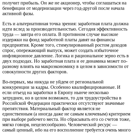
получит прибыль. Он же не акционер, чтобы соглашаться на
бенефиции от модернизации через год-другой после начала
активной фазы.
Есть и альтернативная точка зрения: заработная плата должна
идти вслед за производительностью. Сегодня эффективность
труда — завтра его оплата. В противном случае высокие
издержки на фонд заработной платы давят на финансы
предприятия. Кроме того, стимулированный ростом доходов
спрос, опережающий выпуск, может создать избыточное
инфляционное давление. Логика и рациональное зерно есть в
двух подходах. Но заработная плата и ее динамика может по-
разному влиять на макроэкономику в целом в зависимости от
совокупности других факторов.
Во-первых, мы никуда не уйдем от региональной
конкуренции за кадры. Особенно квалифицированные. И
если отъезд на заработки в Европу нынче несколько
затруднен, но в целом возможен, то для трудоустройства в
Российской Федерации практически отсутствуют значимые
препятствия. Материальный фактор является не
единственным (а иногда даже не самым ключевым) критерием
при выборе рабочего места. Но сбрасывать его со счетов тоже,
мягко говоря, нецелесообразно. Человеческий ресурс —
самый ценный, ибо на его восполнение требуется очень много