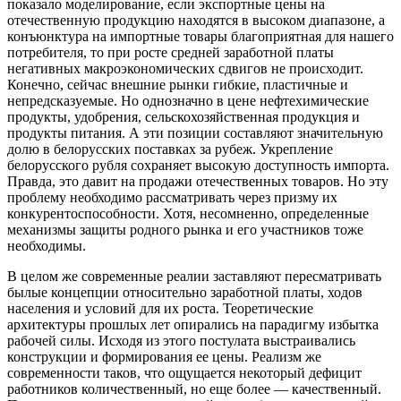
показало моделирование, если экспортные цены на
отечественную продукцию находятся в высоком диапазоне, а
конъюнктура на импортные товары благоприятная для нашего
потребителя, то при росте средней заработной платы
негативных макроэкономических сдвигов не происходит.
Конечно, сейчас внешние рынки гибкие, пластичные и
непредсказуемые. Но однозначно в цене нефтехимические
продукты, удобрения, сельскохозяйственная продукция и
продукты питания. А эти позиции составляют значительную
долю в белорусских поставках за рубеж. Укрепление
белорусского рубля сохраняет высокую доступность импорта.
Правда, это давит на продажи отечественных товаров. Но эту
проблему необходимо рассматривать через призму их
конкурентоспособности. Хотя, несомненно, определенные
механизмы защиты родного рынка и его участников тоже
необходимы.
В целом же современные реалии заставляют пересматривать
былые концепции относительно заработной платы, ходов
населения и условий для их роста. Теоретические
архитектуры прошлых лет опирались на парадигму избытка
рабочей силы. Исходя из этого постулата выстраивались
конструкции и формирования ее цены. Реализм же
современности таков, что ощущается некоторый дефицит
работников количественный, но еще более — качественный.